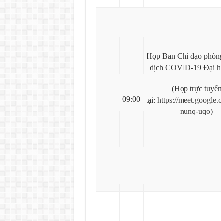
Họp Ban Chỉ đạo phòn
dịch COVID-19 Đại h
(Họp trực tuyế
09:00
tại:
https://meet.google
nunq-uqo
)