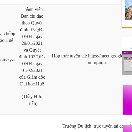
Thành viên
Ban chỉ đạo
theo Quyết
định
97/QĐ-
g, chống
ĐHH
ngày
ọc Huế
29/01/2021
và Quyết
n
Họp trực tuyến tại:
https://meet.google.com
định
102/QĐ-
.com/zyz-
nunq-uqo
ĐHH
ngày
01/02/2021
của Giám đốc
Đại học Huế
(Thầy Hữu
Tuấn)
Trường Du lịch: trực tuyến tại đơn vị