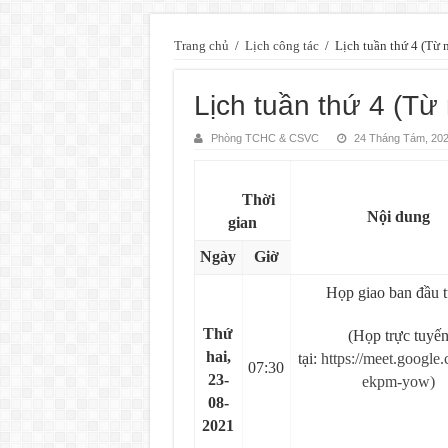
Trang chủ
/
Lịch công tác
/
Lịch tuần thứ 4 (Từ
Lịch tuần thứ 4 (Từ
Phòng TCHC & CSVC
24 Tháng Tám, 20
Thời
Nội dung
gian
Ngày
Giờ
Họp giao ban đầu 
Thứ
(Họp trực tuyế
hai,
tại:
https://meet.google.
07:30
23-
ekpm-yow)
08-
2021