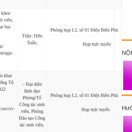
, khen
h viên,
ại học
Phòng họp I.2, số 01 Điện Biên Phủ
Thầy: Hữu
Tuấn,
Họp trực tuyến
i:
NỘ
om/qqz-
n khai
ờng Tộ
– Đại diện
022
lãnh đạo
Phòng họp I.2, số 01 Điện Biên Phủ
Phòng/Tổ
n
Công tác sinh
Hướ
com/ctv-
Họp trực tuyến
viên, Phòng
Đào tạo Công
tác sinh viên.