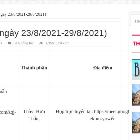
 ngày 23/8/2021-29/8/2021)
TI
 ngày 23/8/2021-29/8/2021)
21
Lịch công tác
1,358 Lượt xem
Thành phần
Địa điểm
tuần
n
Thầy: Hữu
Họp trực tuyến tại: https://meet.google.com
com/zqj-
Tuấn,
ekpm-yowến