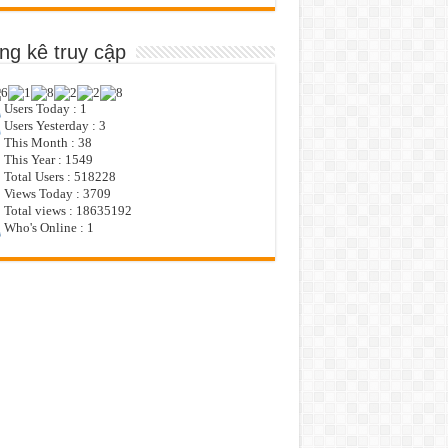
ng kê truy cập
Users Today : 1
Users Yesterday : 3
This Month : 38
This Year : 1549
Total Users : 518228
Views Today : 3709
Total views : 18635192
Who's Online : 1