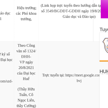
(Link họp trực tuyến theo hướng dẫn tại Cô
Hiệu trưởng;
số
3549/BGDĐT-GDĐH
ngày 19/8/2021 
iáo dục
các Phó khoa
Giáo dục và Đào tạo)
1
trưởng,
Tuy
Theo Công
văn số
1324/
 ký số
ĐHH-
 Đại học
VP
ngày
20/8/2021
HUH
của Đại học
Trực tuyến tại:
https://meet.google.com/szd
Huế
bvj
.com/szd-
(Thầy Hữu
Tuấn, Cô
Ngọc Liên,
thầy Cường)