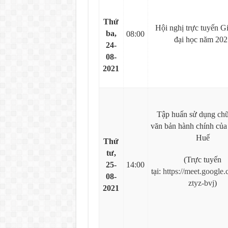
Thứ
Hội nghị trực tuyến G
ba,
08:00
đại học năm 202
24-
08-
2021
Tập huấn sử dụng chữ
văn bản hành chính của
Huế
Thứ
tư,
(Trực tuyến
25-
14:00
tại:
https://meet.google
08-
ztyz-bvj
)
2021