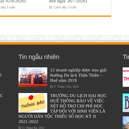
ày 02/8/2026)
đến ngày 26/7/2026)
đây 2 tuần
Cách đây 3 tuần
Tin ngẫu nhiên
Ti
12 doanh nghiệp được trao giải
5
thưởng Du lịch Thừa Thiên –
Huế năm 2018
27 Tháng Chín, 2018
ÁC
TRƯỜNG DU LỊCH ĐẠI HỌC
À
HUẾ THÔNG BÁO VỀ VIỆC
XÉT HỖ TRỢ CHI PHÍ HỌC
TẬP ĐỐI VỚI SINH VIÊN LÀ
NGƯỜI DÂN TỘC THIỂU SỐ HỌC KỲ II
2021-2022
11 Tháng Ba, 2022