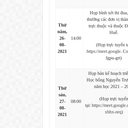
Họp bình xét thi đua
thưởng các đơn vị thàn
Thứ
trực thuộc và thuộc Đ
năm,
Huế.
26
-
14:00
08-
(Họp trực tuyến tạ
2021
https://meet.google
. C
fgpu-grt)
Họp bàn kế hoạch triể
Học bổng Nguyễn Trư
năm học 2021 – 2
Thứ
sáu,
(Họp trực tuyế
27-
08:00
tại:
https://meet.google.
08-
xbhx-nrq
)
2021