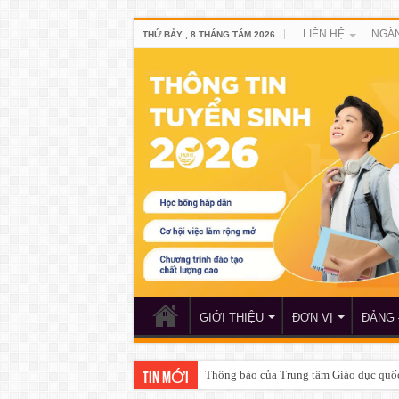
LIÊN HỆ
NGÀN
THỨ BẢY , 8 THÁNG TÁM 2026
GIỚI THIỆU
ĐƠN VỊ
ĐẢNG 
Thông báo của Trung tâm Giáo dục quố
TIN MỚI