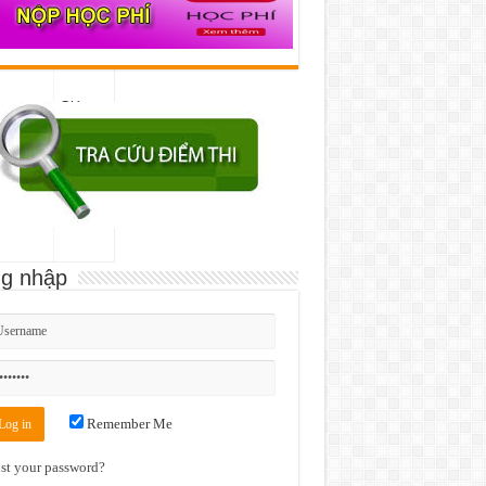
Giám
8582?
đốc Đại
dz09)
học
Huế
g nhập
Remember Me
st your password?