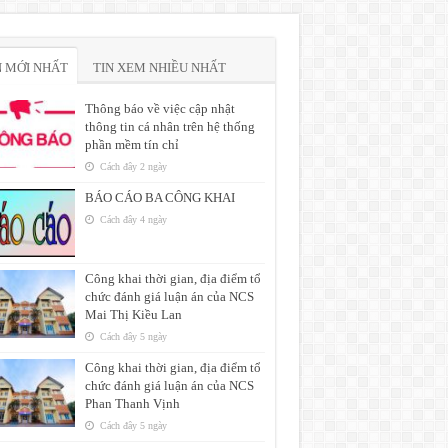
N MỚI NHẤT
TIN XEM NHIỀU NHẤT
Thông báo về việc cập nhật
thông tin cá nhân trên hệ thống
phần mềm tín chỉ
Cách đây 2 ngày
BÁO CÁO BA CÔNG KHAI
Người
Cách đây 4 ngày
chủ trì
Công khai thời gian, địa điểm tổ
chức đánh giá luận án của NCS
Mai Thị Kiều Lan
Giám
Cách đây 5 ngày
/zqj-
đốc Đại
Công khai thời gian, địa điểm tổ
học
chức đánh giá luận án của NCS
Huế
Phan Thanh Vịnh
Cách đây 5 ngày