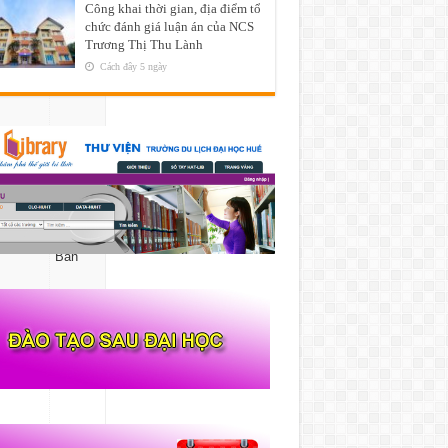
Công khai thời gian, địa điểm tổ
chức đánh giá luận án của NCS
Trương Thị Thu Lành
Cách đây 5 ngày
Giám
đốc Đại
/zyz-
học
Huế –
Trưởng
Ban
.
Bộ