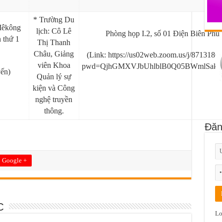
* Trường Du
Mêkông
lịch: Cô Lê
Phòng họp I.2, số 01 Điện Biên Phủ
n thứ 1
Thị Thanh
Châu, Giảng
(Link: https://us02web.zoom.us/j/8713186
viên Khoa
pwd=QjhGMXVJbUhlblB0Q05BWmlSakVr
yến)
Quản lý sự
kiện và Công
nghệ truyền
thông.
Đăn
Google +
C
Lo