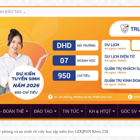
H ĐÀO TẠO
– ĐOÀN THỂ
ĐÀO TẠO
TIN TỨC
KH & HTQT
GÓC SV
c phòng và an ninh về việc học tập môn học GDQPAN Khóa 258