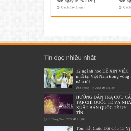
đến ngày 09/8/2026)
đến ng
Cách đây 1 tuần
Cách 
Tin đọc nhiều nhất
12 ngành học DỄ XIN VIỆC
nhất tại Việt Nam trong vòng 
năm tới
3 Tháng Tư, 2018
170,004
HƯỚNG DẪN TRA CỨU C
TẠP CHÍ QUỐC TẾ VÀ NH
XUẤT BẢN QUỐC TẾ UY
TÍN
10 Tháng Tám, 2022
71,766
Tóm Tắt Cuộc Đời Của 13 Vị