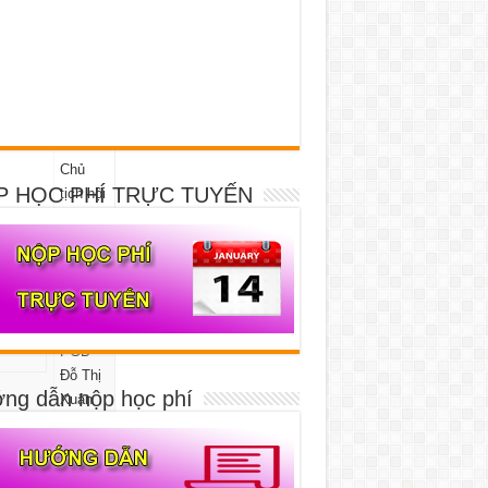
Giám
đốc Đại
học
Huế –
Chủ
P HỌC PHÍ TRỰC TUYẾN
tịch hội
đồng
PGĐ
Đỗ Thị
ng dẫn nộp học phí
Xuân
Dung