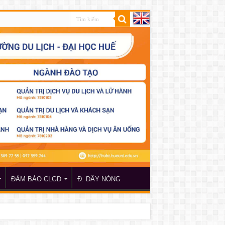
ĐẢM BẢO CLGD
Đ. DÂY NÓNG