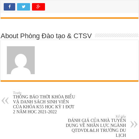
About Phòng Đào tạo & CTSV
Trước
THÔNG BÁO THỜI KHÓA BIỂU
VÀ DANH SÁCH SINH VIÊN
CỦA KHÓA K55 HỌC KỲ I ĐỢT
2 NĂM HỌC 2021-2022
Kế tiếp
ĐÁNH GIÁ CỦA NHÀ TUYỂN
DỤNG VỀ NHÂN LỰC NGÀNH
QTDVDL&LH TRƯỜNG DU
LỊCH