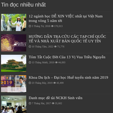
Tin đọc nhiều nhất
12 ngành học DỄ XIN VIỆC nhất tại Việt Nam
trong vòng 5 năm tới
3 Tháng Tư, 2018
170,013
HƯỚNG DẪN TRA CỨU CÁC TẠP CHÍ QUỐC
TẾ VÀ NHÀ XUẤT BẢN QUỐC TẾ UY TÍN
10 Tháng Tám, 2022
71,776
Tóm Tắt Cuộc Đời Của 13 Vị Vua Triều Nguyễn
13 Tháng Mười, 2019
44,093
Khoa Du lịch – Đại học Huế tuyển sinh năm 2019
23 Tháng Bảy, 2019
43,499
Danh mục đề tài NCKH Sinh viên
7 Tháng Hai, 2017
35,602