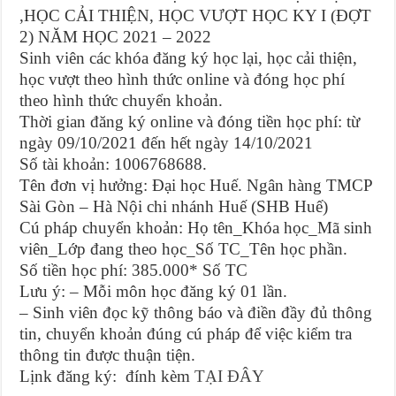
,HỌC CẢI THIỆN, HỌC VƯỢT HỌC KY I (ĐỢT
2) NĂM HỌC 2021 – 2022
Sinh viên các khóa đăng ký học lại, học cải thiện,
học vượt theo hình thức online và đóng học phí
theo hình thức chuyển khoản.
Thời gian đăng ký online và đóng tiền học phí: từ
ngày 09/10/2021 đến hết ngày 14/10/2021
Số tài khoản: 1006768688.
Tên đơn vị hưởng: Đại học Huế. Ngân hàng TMCP
Sài Gòn – Hà Nội chi nhánh Huế (SHB Huế)
Cú pháp chuyển khoản: Họ tên_Khóa học_Mã sinh
viên_Lớp đang theo học_Số TC_Tên học phần.
Số tiền học phí: 385.000* Số TC
Lưu ý: – Mỗi môn học đăng ký 01 lần.
– Sinh viên đọc kỹ thông báo và điền đầy đủ thông
tin, chuyển khoản đúng cú pháp để việc kiểm tra
thông tin được thuận tiện.
Lịnk đăng ký: đính kèm
TẠI ĐÂY