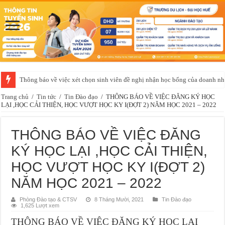
Thông báo về việc xét chọn sinh viên đề nghị nhận học bổng của doanh 
Trang chủ
/
Tin tức
/
Tin Đào đạo
/
THÔNG BÁO VỀ VIỆC ĐĂNG KÝ HỌC
LẠI ,HỌC CẢI THIỆN, HỌC VƯỢT HỌC KY I(ĐỢT 2) NĂM HỌC 2021 – 2022
THÔNG BÁO VỀ VIỆC ĐĂNG
KÝ HỌC LẠI ,HỌC CẢI THIỆN,
HỌC VƯỢT HỌC KY I(ĐỢT 2)
NĂM HỌC 2021 – 2022
Phòng Đào tạo & CTSV
8 Tháng Mười, 2021
Tin Đào đạo
1,625 Lượt xem
THÔNG BÁO VỀ VIỆC ĐĂNG KÝ HỌC LẠI