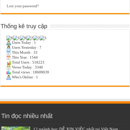
Lost your password?
Thống kê truy cập
Users Today : 1
Users Yesterday : 7
This Month : 33
This Year : 1544
Total Users : 518223
Views Today : 3340
Total views : 18609639
Who's Online : 1
Tin đọc nhiều nhất
12 ngành học DỄ XIN VIỆC nhất tại Việt Nam