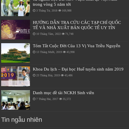
trong vòng 5 năm tới
3 Tháng Tư, 2018
169,988
HƯỚNG DẪN TRA CỨU CÁC TẠP CHÍ QUỐC
TẾ VÀ NHÀ XUẤT BẢN QUỐC TẾ UY TÍN
10 Tháng Tám, 2022
71,748
Tóm Tắt Cuộc Đời Của 13 Vị Vua Triều Nguyễn
13 Tháng Mười, 2019
43,998
Khoa Du lịch – Đại học Huế tuyển sinh năm 2019
23 Tháng Bảy, 2019
43,486
Danh mục đề tài NCKH Sinh viên
7 Tháng Hai, 2017
35,572
Tin ngẫu nhiên