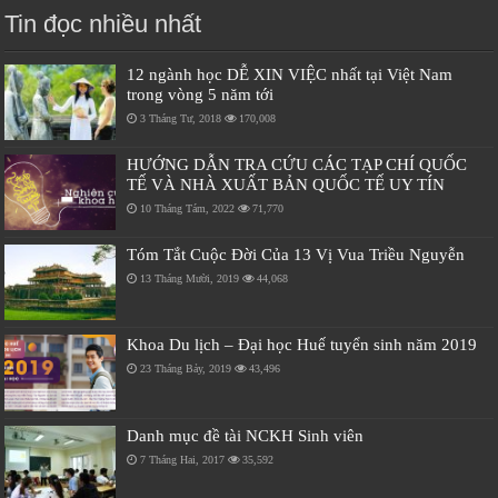
Tin đọc nhiều nhất
12 ngành học DỄ XIN VIỆC nhất tại Việt Nam
trong vòng 5 năm tới
3 Tháng Tư, 2018
170,008
HƯỚNG DẪN TRA CỨU CÁC TẠP CHÍ QUỐC
TẾ VÀ NHÀ XUẤT BẢN QUỐC TẾ UY TÍN
10 Tháng Tám, 2022
71,770
Tóm Tắt Cuộc Đời Của 13 Vị Vua Triều Nguyễn
13 Tháng Mười, 2019
44,068
Khoa Du lịch – Đại học Huế tuyển sinh năm 2019
23 Tháng Bảy, 2019
43,496
Danh mục đề tài NCKH Sinh viên
7 Tháng Hai, 2017
35,592