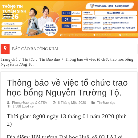
BÁO CÁO BA CÔNG KHAI
Trang chủ
/
Tin tức
/
Tin Đào đạo
/
Thông báo về việc tổ chức trao học bổng
Nguyễn Trường Tộ.
Thông báo về việc tổ chức trao
học bổng Nguyễn Trường Tộ.
Phòng Đào tạo & CTSV
8 Tháng Một, 2020
Tin Đào đạo
1,388 Lượt xem
Thời gian: 8g00 ngày 13 tháng 01 năm 2020 (thứ
2)
Địa điểm: Hội trường Đại học Huế, số 03 Lê Lợi,