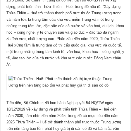
25/5/2009, Bộ Chính trị cũng đã có Kết luận số 48-KL/TW về xây
dựng, phát triển tỉnh Thừa Thiên – Huế, trong đó nêu rõ: “Xây dựng
Thừa Thiên – Huế trở thành thành phố trực thuộc Trung ương trong
vài năm tới, là trung tâm của khu vực miền Trung và một trong
những trung tâm lớn, đặc sắc của cả nước về văn hoá, du lịch, khoa
học – công nghệ, y tế chuyên sâu và giáo dục – đào tạo đa ngành,
đa lĩnh vực, chất lượng cao. Phấn đấu đến năm 2020, Thừa Thiên –
Huế xứng tầm là trung tâm đô thị cấp quốc gia, khu vực và quốc tế,
một trong những trung tâm kinh tế, văn hoá, khoa học – công nghệ, y
tế, đào tạo lớn của cả nước và khu vực các nước Đông Nam châu
Á”.
Tiếp đến, Bộ Chính trị đã ban hành Nghị quyết 54-NQ/TW ngày
10/12/2019 về xây dựng và phát triển tỉnh Thừa Thiên – Huế đến
năm 2030, tầm nhìn đến năm 2045, trong đó có mục tiêu đến năm
2025 Thừa Thiên – Huế trở thành thành phố trực thuộc Trung ương
trên nền tảng bảo tồn, phát huy giá trị di sản cố đô và bản sắc văn