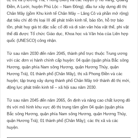
Điền, A Lưới, huyện Phú Lộc – Nam Đông); đầu tư xây dựng đô thị
Chân Mây (gồm Khu kinh tế Chân Mây – Lăng Cô và phần mở rộng)
đạt tiêu chí đô thị loại III để phát triển kinh tế, bảo tồn, hỗ trợ bảo
tồn, phát huy giá trị đặc sắc cố đô và di sản văn hóa vật thể, phi vật
thể đã được Tổ chức Giáo dục, Khoa học và Văn hóa của Liên hợp
quốc (UNESCO) công nhận.
Từ sau năm 2030 đến năm 2045, thành phố trực thuộc Trung ương
với các đơn vị hành chính cấp huyện: 04 quận (quận phía Bắc sông
Hương, quận phía Nam sông Hương, quận Hương Thủy, quận
Hương Trà), 01 thành phố (Chân Mây), thị xã Phong Điền và các
huyện; tập trung xây dựng thành phố Chân Mây trở thành đô thị mới,
động lực phát triển kinh tế – xã hội sau năm 2030.
Từ sau năm 2045 đến năm 2065, ổn định và nâng cao chất lượng đô
thị với mô hình khu vực đô thị trung tâm gồm 04 quận (quận phía
Bắc sông Hương, quận phía Nam sông Hương, quận Hương Thủy,
quận Hương Trà); 01 thành phố (Chân Mây); các thị xã và các
huyện.