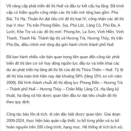
Về nâng cấp phát triển đô thị Huế và đầu tư kết cấu hạ tầng: Đã trình
cấp có thẩm quyền công nhận các thị trấn mở rộng bao gồm: Phú
Bài, Tứ Hạ, Thuận An đạt tiêu chí đô thị loại IV, công nhận các đô thị
loại V như: Thị trấn Phong Điền, Sịa, Phú Lộc, Lăng Cô, Phú Đa, A
Lưới, Khe Tre và các đô thị mới: Phong An, La Sơn, Vinh Hiền, Vinh
Thanh, Thanh Hà. Thành lập thị xã Hương Trà, Hương Thủy, thị trấn
Phú Đa, điều chỉnh mở rộng địa giới hành chính thành phố Huế.
Đã ban hành nhiều văn bản quan trọng liên quan đến công tác phát
triển đô thị làm cơ sở huy động nguồn lực đầu tư và triển khai các
dự án phát triển hạ tầng đô thị lõi của đô thị Thừa Thiên – Huế. Tỷ lệ
đô thị hóa toàn tỉnh hiện nay đạt khoảng 58% (tăng 15% so với năm
2009). Đã hình thành chuỗi đô thị động lực Phong Điền – Hương Trà
– Thành phố Huế – Hương Thủy – Chân Mây Lăng Cô. Hạ tầng kỹ
thuật, hạ tầng xã hội được quan tâm đầu tư đạt tiêu chuẩn đô thị
theo quy định.
Công tác bảo tồn di tích, di sản đặc biệt được quan tâm. Giai đoạn
2009-2024, thực hiện bảo quản cấp thiết, tu bổ từng phần và tu bổ
hoàn nguyên trên 200 công trình, hạng mục. Hệ thống di tích lịch sử,