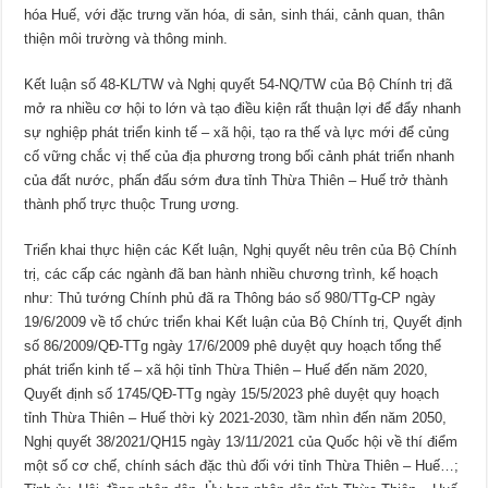
hóa Huế, với đặc trưng văn hóa, di sản, sinh thái, cảnh quan, thân
thiện môi trường và thông minh.
Kết luận số 48-KL/TW và Nghị quyết 54-NQ/TW của Bộ Chính trị đã
mở ra nhiều cơ hội to lớn và tạo điều kiện rất thuận lợi để đẩy nhanh
sự nghiệp phát triển kinh tế – xã hội, tạo ra thế và lực mới để củng
cố vững chắc vị thế của địa phương trong bối cảnh phát triển nhanh
của đất nước, phấn đấu sớm đưa tỉnh Thừa Thiên – Huế trở thành
thành phố trực thuộc Trung ương.
Triển khai thực hiện các Kết luận, Nghị quyết nêu trên của Bộ Chính
trị, các cấp các ngành đã ban hành nhiều chương trình, kế hoạch
như: Thủ tướng Chính phủ đã ra Thông báo số 980/TTg-CP ngày
19/6/2009 về tổ chức triển khai Kết luận của Bộ Chính trị, Quyết định
số 86/2009/QĐ-TTg ngày 17/6/2009 phê duyệt quy hoạch tổng thể
phát triển kinh tế – xã hội tỉnh Thừa Thiên – Huế đến năm 2020,
Quyết định số 1745/QĐ-TTg ngày 15/5/2023 phê duyệt quy hoạch
tỉnh Thừa Thiên – Huế thời kỳ 2021-2030, tầm nhìn đến năm 2050,
Nghị quyết 38/2021/QH15 ngày 13/11/2021 của Quốc hội về thí điểm
một số cơ chế, chính sách đặc thù đối với tỉnh Thừa Thiên – Huế…;