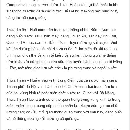
Campuchia mang lại cho Thừa Thiên Huế nhiều lợi thế, nhất là khi
sự thông thương giữa các nước Tiểu vùng Mekong mở rộng ngày
càng trở nên năng động.
Thừa Thiên – Huế nằm trên trục giao thông chính Bắc – Nam, có
cảng biển nước sâu Chân Mây, cảng Thuận An, sân bay Phú Bài,
Quốc lộ 1A, trục cao tốc Bắc – Nam, tuyến đường sắt xuyên Việt,
kề cận đường hàng hải nội địa và quốc tế, bờ biển dài đã tạo cho
tỉnh những lợi thế về kinh tế biển, về sự liên thông giữa hệ thống
cửa khẩu với cảng biển nước sâu trên tuyến hành lang kinh tế Đông
– Tây, mở rộng giao lưu với các địa phương trong và ngoài nước.
Thừa Thiên – Huế ở vào vị trí trung điểm của cả nước, nằm giữa
Thành phố Hà Nội và Thành phố Hồ Chí Minh là hai trung tâm lớn
của hai vùng kinh tế phát triển nhất nước ta. Cùng với Đà Nẵng,
Thừa Thiên Huế là tỉnh có vị thế quan trọng trong vùng kinh tế trọng
điểm miền Trung, cung cấp nguồn nhân lực được đào tạo, có chất
lượng cao; có đầu mối giao thông quan trọng với sân bay, cảng biển
và hệ thống đường sắt, đường bộ quốc gia.