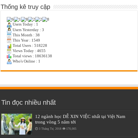
Thống kê truy cập
Users Today : 1
Users Yesterday : 3
This Month : 38
This Year : 1549
Total Users : 518228
Views Today : 4655
Total views : 18636138
Who's Online : 1
Tin đọc nhiều nhất
12 ngành học DỄ XIN VIỆC nhất tại Việt Nam
trong vòng 5 năm tới
3 Tháng Tư, 2018
170,005