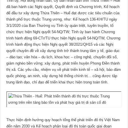
Tỉnh ủy, Hội đồng nhân dân, Ủy ban nhân dân tỉnh Thừa Thiên – Huế
đã ban hành các Nghị quyết, Quyết định và Chương trình, Kế hoạch
để đầu tư xây dựng Thừa Thiên – Huế đạt được các tiêu chuẩn của
thành phố trực thuộc Trung ương, như: Kế hoạch 136-KH/TU ngày
3/1/2020 của Ban Thường vụ Tỉnh ủy quán triệt, tuyên truyền, tổ
chức thực hiện Nghị quyết 54-NQ/TW; Tỉnh ủy ban hành Chương
trình hành động 69-CTr/TU thực hiện Nghị quyết 54-NQ/TW, Chương
trình hành động thực hiện Nghị quyết 38/2021/QH15 và các Nghị
quyết chuyên đề về xây dựng tỉnh trở thành trung tâm y tế, giáo dục
– đào tạo; văn hóa – du lịch, khoa học – công nghệ, chuyển đổi số,
giảm nghèo bền vững; xây dựng, phát triển huyện Phong Điền thành
thị xã. Các yêu cầu, nhiệm vụ về phát triển kinh tế – xã hội, bảo đảm
quốc phòng, an ninh, xây dựng hệ thống chính trị… cũng được tập
trung lãnh đạo, chỉ đạo để triển khai thực hiện trong toàn tỉnh.
Thực hiện định hướng quy hoạch tổng thể phát triển đô thị Việt Nam
đến năm 2030 và Kế hoạch phân loại đô thị toàn quốc giai đoạn