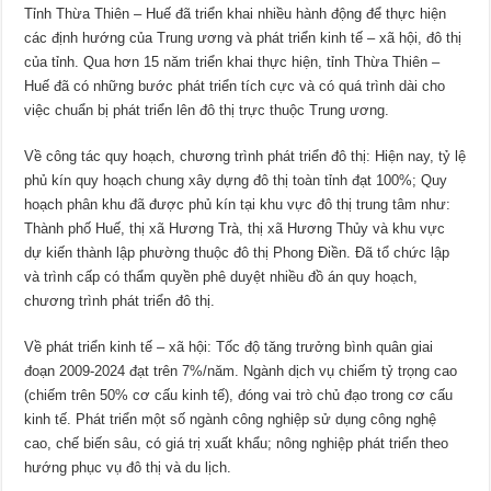
Tỉnh Thừa Thiên – Huế đã triển khai nhiều hành động để thực hiện
các định hướng của Trung ương và phát triển kinh tế – xã hội, đô thị
của tỉnh. Qua hơn 15 năm triển khai thực hiện, tỉnh Thừa Thiên –
Huế đã có những bước phát triển tích cực và có quá trình dài cho
việc chuẩn bị phát triển lên đô thị trực thuộc Trung ương.
Về công tác quy hoạch, chương trình phát triển đô thị: Hiện nay, tỷ lệ
phủ kín quy hoạch chung xây dựng đô thị toàn tỉnh đạt 100%; Quy
hoạch phân khu đã được phủ kín tại khu vực đô thị trung tâm như:
Thành phố Huế, thị xã Hương Trà, thị xã Hương Thủy và khu vực
dự kiến thành lập phường thuộc đô thị Phong Điền. Đã tổ chức lập
và trình cấp có thẩm quyền phê duyệt nhiều đồ án quy hoạch,
chương trình phát triển đô thị.
Về phát triển kinh tế – xã hội: Tốc độ tăng trưởng bình quân giai
đoạn 2009-2024 đạt trên 7%/năm. Ngành dịch vụ chiếm tỷ trọng cao
(chiếm trên 50% cơ cấu kinh tế), đóng vai trò chủ đạo trong cơ cấu
kinh tế. Phát triển một số ngành công nghiệp sử dụng công nghệ
cao, chế biến sâu, có giá trị xuất khẩu; nông nghiệp phát triển theo
hướng phục vụ đô thị và du lịch.