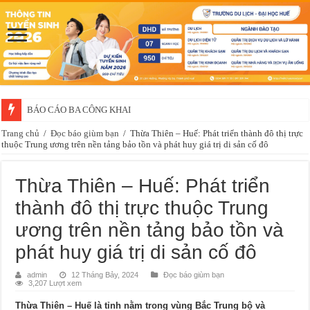
BÁO CÁO BA CÔNG KHAI
Thông báo về việc xét chọn sinh viên đề nghị nhận học bổng của doanh 
Trang chủ
/
Đọc báo giùm bạn
/
Thừa Thiên – Huế: Phát triển thành đô thị trực
thuộc Trung ương trên nền tảng bảo tồn và phát huy giá trị di sản cố đô
Thừa Thiên – Huế: Phát triển
thành đô thị trực thuộc Trung
ương trên nền tảng bảo tồn và
phát huy giá trị di sản cố đô
admin
12 Tháng Bảy, 2024
Đọc báo giùm bạn
3,207 Lượt xem
Thừa Thiên – Huế là tỉnh nằm trong vùng Bắc Trung bộ và