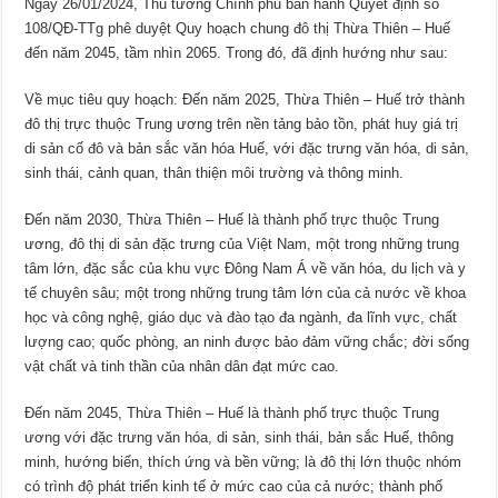
Ngày 26/01/2024, Thủ tướng Chính phủ ban hành Quyết định số
108/QĐ-TTg phê duyệt Quy hoạch chung đô thị Thừa Thiên – Huế
đến năm 2045, tầm nhìn 2065. Trong đó, đã định hướng như sau:
Về mục tiêu quy hoạch: Đến năm 2025, Thừa Thiên – Huế trở thành
đô thị trực thuộc Trung ương trên nền tảng bảo tồn, phát huy giá trị
di sản cố đô và bản sắc văn hóa Huế, với đặc trưng văn hóa, di sản,
sinh thái, cảnh quan, thân thiện môi trường và thông minh.
Đến năm 2030, Thừa Thiên – Huế là thành phố trực thuộc Trung
ương, đô thị di sản đặc trưng của Việt Nam, một trong những trung
tâm lớn, đặc sắc của khu vực Đông Nam Á về văn hóa, du lịch và y
tế chuyên sâu; một trong những trung tâm lớn của cả nước về khoa
học và công nghệ, giáo dục và đào tạo đa ngành, đa lĩnh vực, chất
lượng cao; quốc phòng, an ninh được bảo đảm vững chắc; đời sống
vật chất và tinh thần của nhân dân đạt mức cao.
Đến năm 2045, Thừa Thiên – Huế là thành phố trực thuộc Trung
ương với đặc trưng văn hóa, di sản, sinh thái, bản sắc Huế, thông
minh, hướng biển, thích ứng và bền vững; là đô thị lớn thuộc nhóm
có trình độ phát triển kinh tế ở mức cao của cả nước; thành phố