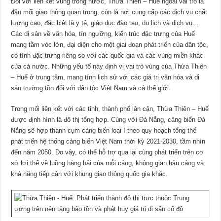
Đối với liên kết vùng trong nước, Thừa Thiên – Huế ngoài vai trò là
đầu mối giao thông quan trọng, còn là nơi cung cấp các dịch vụ chất
lượng cao, đặc biệt là y tế, giáo dục đào tạo, du lịch và dịch vụ…
Các di sản về văn hóa, tín ngưỡng, kiến trúc đặc trưng của Huế
mang tầm vóc lớn, đại diện cho một giai đoạn phát triển của dân tộc,
có tính đặc trưng riêng so với các quốc gia và các vùng miền khác
của cả nước. Những yếu tố này định vị vai trò vùng của Thừa Thiên
– Huế ở trung tâm, mang tính lịch sử với các giá trị văn hóa và di
sản trường tồn đối với dân tộc Việt Nam và cả thế giới.
Trong mối liên kết với các tỉnh, thành phố lân cận, Thừa Thiên – Huế
được định hình là đô thị tổng hợp. Cùng với Đà Nẵng, cảng biển Đà
Nẵng sẽ hợp thành cụm cảng biển loại I theo quy hoạch tổng thể
phát triển hệ thống cảng biển Việt Nam thời kỳ 2021-2030, tầm nhìn
đến năm 2050. Do vậy, có thể hỗ trợ qua lại cùng phát triển trên cơ
sở lợi thế về luồng hàng hải của mỗi cảng, không gian hậu cảng và
khả năng tiếp cận với khung giao thông quốc gia khác.