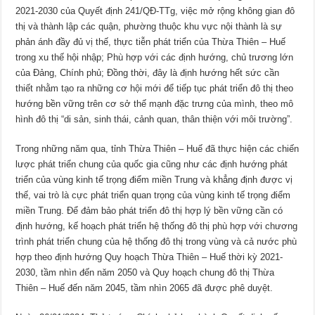
2021-2030 của Quyết định 241/QĐ-TTg, việc mở rộng không gian đô
thị và thành lập các quận, phường thuộc khu vực nội thành là sự
phản ánh đầy đủ vị thế, thực tiễn phát triển của Thừa Thiên – Huế
trong xu thế hội nhập; Phù hợp với các định hướng, chủ trương lớn
của Đảng, Chính phủ; Đồng thời, đây là định hướng hết sức cần
thiết nhằm tạo ra những cơ hội mới để tiếp tục phát triển đô thị theo
hướng bền vững trên cơ sở thế mạnh đặc trưng của mình, theo mô
hình đô thị “di sản, sinh thái, cảnh quan, thân thiện với môi trường”.
Trong những năm qua, tỉnh Thừa Thiên – Huế đã thực hiện các chiến
lược phát triển chung của quốc gia cũng như các định hướng phát
triển của vùng kinh tế trọng điểm miền Trung và khẳng định được vị
thế, vai trò là cực phát triển quan trọng của vùng kinh tế trọng điểm
miền Trung. Để đảm bảo phát triển đô thị hợp lý bền vững cần có
định hướng, kế hoạch phát triển hệ thống đô thị phù hợp với chương
trình phát triển chung của hệ thống đô thị trong vùng và cả nước phù
hợp theo định hướng Quy hoạch Thừa Thiên – Huế thời kỳ 2021-
2030, tầm nhìn đến năm 2050 và Quy hoạch chung đô thị Thừa
Thiên – Huế đến năm 2045, tầm nhìn 2065 đã được phê duyệt.