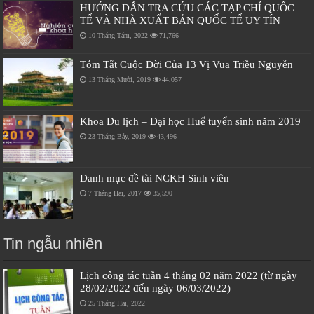
HƯỚNG DẪN TRA CỨU CÁC TẠP CHÍ QUỐC
TẾ VÀ NHÀ XUẤT BẢN QUỐC TẾ UY TÍN
10 Tháng Tám, 2022
71,766
Tóm Tắt Cuộc Đời Của 13 Vị Vua Triều Nguyễn
13 Tháng Mười, 2019
44,057
Khoa Du lịch – Đại học Huế tuyển sinh năm 2019
23 Tháng Bảy, 2019
43,496
Danh mục đề tài NCKH Sinh viên
7 Tháng Hai, 2017
35,590
Tin ngẫu nhiên
Lịch công tác tuần 4 tháng 02 năm 2022 (từ ngày
28/02/2022 đến ngày 06/03/2022)
25 Tháng Hai, 2022