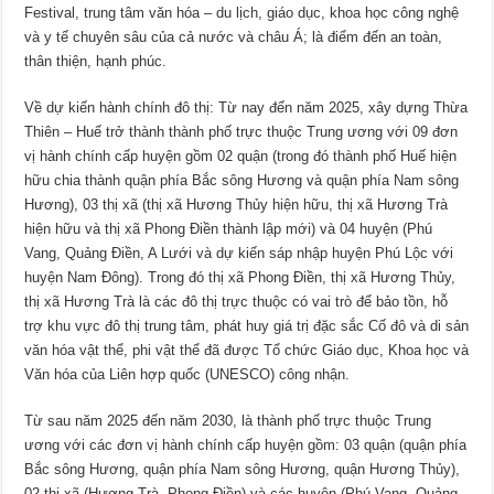
Festival, trung tâm văn hóa – du lịch, giáo dục, khoa học công nghệ
và y tế chuyên sâu của cả nước và châu Á; là điểm đến an toàn,
thân thiện, hạnh phúc.
Về dự kiến hành chính đô thị: Từ nay đến năm 2025, xây dựng Thừa
Thiên – Huế trở thành thành phố trực thuộc Trung ương với 09 đơn
vị hành chính cấp huyện gồm 02 quận (trong đó thành phố Huế hiện
hữu chia thành quận phía Bắc sông Hương và quận phía Nam sông
Hương), 03 thị xã (thị xã Hương Thủy hiện hữu, thị xã Hương Trà
hiện hữu và thị xã Phong Điền thành lập mới) và 04 huyện (Phú
Vang, Quảng Điền, A Lưới và dự kiến sáp nhập huyện Phú Lộc với
huyện Nam Đông). Trong đó thị xã Phong Điền, thị xã Hương Thủy,
thị xã Hương Trà là các đô thị trực thuộc có vai trò để bảo tồn, hỗ
trợ khu vực đô thị trung tâm, phát huy giá trị đặc sắc Cố đô và di sản
văn hóa vật thể, phi vật thể đã được Tổ chức Giáo dục, Khoa học và
Văn hóa của Liên hợp quốc (UNESCO) công nhận.
Từ sau năm 2025 đến năm 2030, là thành phố trực thuộc Trung
ương với các đơn vị hành chính cấp huyện gồm: 03 quận (quận phía
Bắc sông Hương, quận phía Nam sông Hương, quận Hương Thủy),
02 thị xã (Hương Trà, Phong Điền) và các huyện (Phú Vang, Quảng