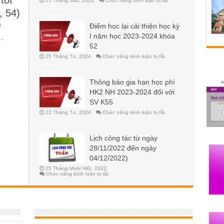
15 Tháng Sáu, 2026
Chức năng bình luận bị tắt
, 54)
ở
t
Điểm học lại cải thiện học kỳ
Thông
I năm học 2023-2024 khóa
báo
 …
kiểm
52
tra
điểm
ở
25 Tháng Tư, 2024
Chức năng bình luận bị tắt
xét
Điểm
tốt
học
nghiệp
lại
cải
đợt
Thông báo gia hạn học phí
thiện
1
học
khóa
HK2 NH 2023-2024 đối với
kỳ
56
I
SV K55
(56,
năm
55,
học
ở
22 Tháng Tư, 2024
Chức năng bình luận bị tắt
54)
2023-
Thông
2024
báo
khóa
gia
52
hạn
Lịch công tác từ ngày
học
phí
28/11/2022 đến ngày
HK2
NH
04/12/2022)
2023-
2024
25 Tháng Mười Một, 2022
đối
ở
Chức năng bình luận bị tắt
với
Lịch
SV
công
K55
tác
từ
ngày
28/11/2022
đến
ngày
04/12/2022)