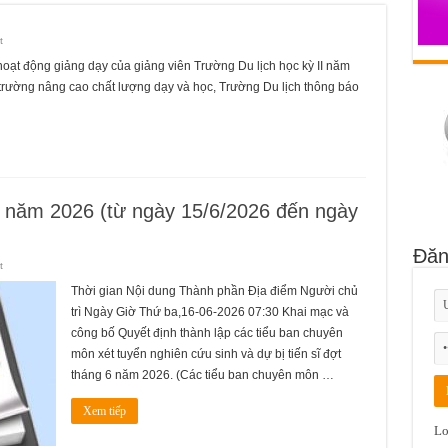
ở
t
oạt động giảng dạy của giảng viên Trường Du lịch học kỳ II năm
trường nâng cao chất lượng dạy và học, Trường Du lịch thông báo
6 năm 2026 (từ ngày 15/6/2026 đến ngày
Đăn
ở
t
Lịch
công
Thời gian Nội dung Thành phần Địa điểm Người chủ
tác
tuần
trì Ngày Giờ Thứ ba,16-06-2026 07:30 Khai mạc và
3
tháng
công bố Quyết định thành lập các tiểu ban chuyên
6
năm
môn xét tuyển nghiên cứu sinh và dự bị tiến sĩ đợt
2026
tháng 6 năm 2026. (Các tiểu ban chuyên môn …
(từ
ngày
15/6/2026
đến
Xem tiếp
ngày
Lo
21/6/2026)