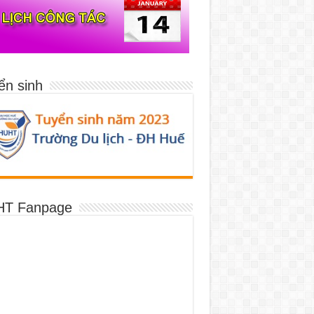
ển sinh
T Fanpage