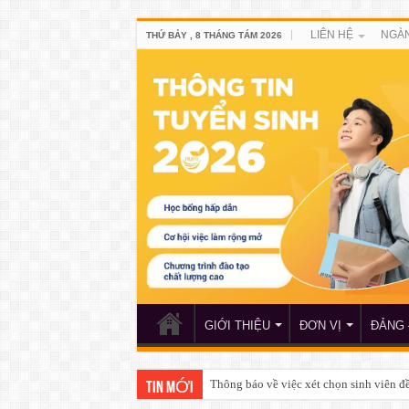
LIÊN HỆ
NGÀN
THỨ BẢY , 8 THÁNG TÁM 2026
GIỚI THIỆU
ĐƠN VỊ
ĐẢNG 
Thông báo về việc xét chọn sinh viên 
TIN MỚI