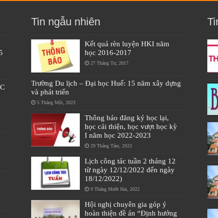
Tin ngẫu nhiên
Ti
Kết quả rèn luyện HKI năm
5
học 2016-2017
27 Tháng Tư, 2017
Trường Du lịch – Đại học Huế: 15 năm xây dựng
ÁC
và phát triển
À
5 Tháng Một, 2023
Thông báo đăng ký học lại,
học cải thiện, học vượt học kỳ
I năm học 2022-2023
29 Tháng Tám, 2023
Lịch công tác tuần 2 tháng 12
từ ngày 12/12/2022 đến ngày
18/12/2022)
9 Tháng Mười Hai, 2022
Hội nghị chuyên gia góp ý
hoàn thiện đề án “Định hướng