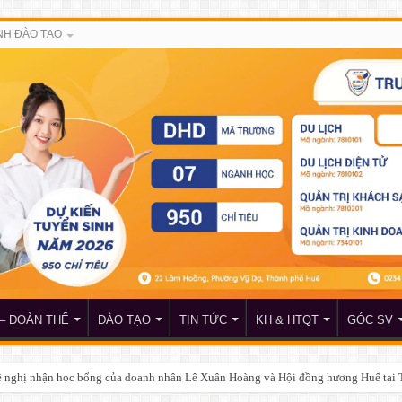
H ĐÀO TẠO
– ĐOÀN THỂ
ĐÀO TẠO
TIN TỨC
KH & HTQT
GÓC SV
đề nghị nhận học bổng của doanh nhân Lê Xuân Hoàng và Hội đồng hương Huế tại