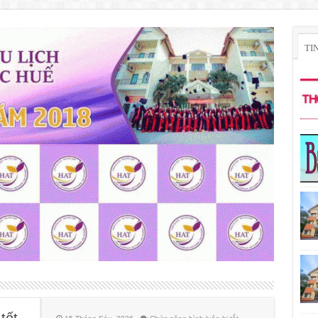
TI
tốt
ở