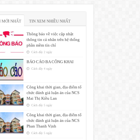
N MỚI NHẤT
TIN XEM NHIỀU NHẤT
Thông báo về việc cập nhật
thông tin cá nhân trên hệ thống
phần mềm tín chỉ
Cách đây 2 ngày
BÁO CÁO BA CÔNG KHAI
Cách đây 4 ngày
Công khai thời gian, địa điểm tổ
chức đánh giá luận án của NCS
Mai Thị Kiều Lan
Cách đây 5 ngày
Công khai thời gian, địa điểm tổ
chức đánh giá luận án của NCS
Phan Thanh Vịnh
Cách đây 5 ngày