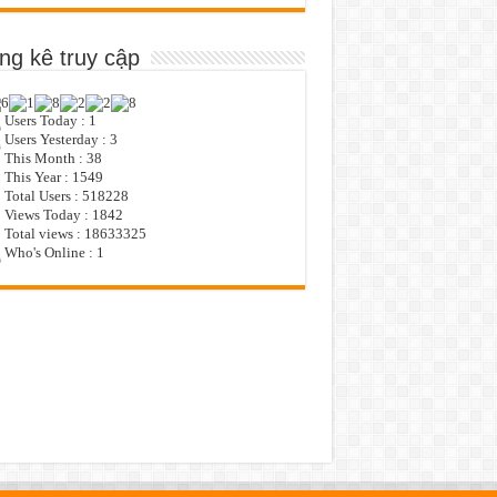
ng kê truy cập
Users Today : 1
Users Yesterday : 3
This Month : 38
This Year : 1549
Total Users : 518228
Views Today : 1842
Total views : 18633325
Who's Online : 1