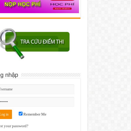
g nhập
Remember Me
st your password?