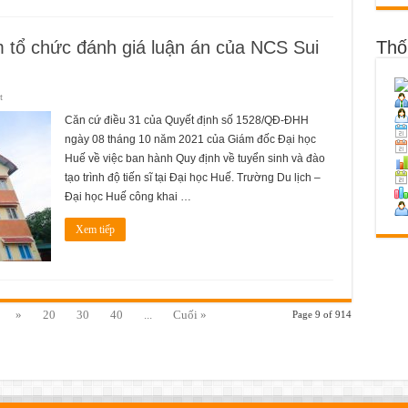
Thố
ểm tổ chức đánh giá luận án của NCS Sui
ở
t
Công
khai
Căn cứ điều 31 của Quyết định số 1528/QĐ-ĐHH
thời
gian,
ngày 08 tháng 10 năm 2021 của Giám đốc Đại học
địa
điểm
Huế về việc ban hành Quy định về tuyển sinh và đào
tổ
chức
tạo trình độ tiến sĩ tại Đại học Huế. Trường Du lịch –
đánh
Đại học Huế công khai …
giá
luận
án
của
Xem tiếp
NCS
Sui
Nghiệp
Phát
»
20
30
40
...
Cuối »
Page 9 of 914