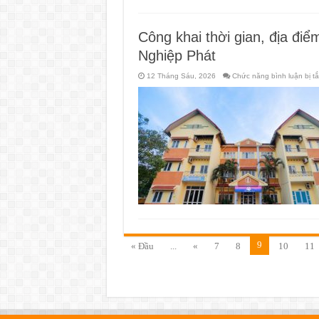
Công khai thời gian, địa đi
Nghiệp Phát
12 Tháng Sáu, 2026
Chức năng bình luận bị tắ
9
« Đầu
...
«
7
8
10
11