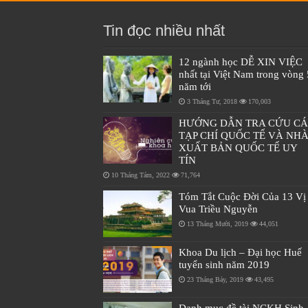
Tin đọc nhiều nhất
12 ngành học DỄ XIN VIỆC
nhất tại Việt Nam trong vòng 
năm tới
3 Tháng Tư, 2018
170,003
HƯỚNG DẪN TRA CỨU C
TẠP CHÍ QUỐC TẾ VÀ NH
XUẤT BẢN QUỐC TẾ UY
TÍN
10 Tháng Tám, 2022
71,764
Tóm Tắt Cuộc Đời Của 13 Vị
Vua Triều Nguyễn
13 Tháng Mười, 2019
44,051
Khoa Du lịch – Đại học Huế
tuyển sinh năm 2019
23 Tháng Bảy, 2019
43,495
Danh mục đề tài NCKH Sinh