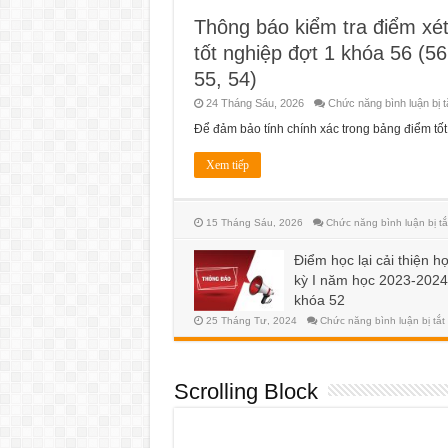
Thông báo kiểm tra điểm xé
tốt nghiệp đợt 1 khóa 56 (56
55, 54)
24 Tháng Sáu, 2026
Chức năng bình luận bị t
Để đảm bảo tính chính xác trong bảng điểm tố
Xem tiếp
15 Tháng Sáu, 2026
Chức năng bình luận bị tắ
Điểm học lại cải thiện h
kỳ I năm học 2023-2024
khóa 52
25 Tháng Tư, 2024
Chức năng bình luận bị tắt
l
c
Scrolling Block
I