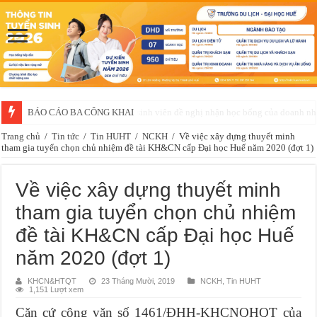
Thông báo về việc xét chọn sinh viên đề nghị nhận học bổng của doanh 
Trang chủ
/
Tin tức
/
Tin HUHT
/
NCKH
/
Về việc xây dựng thuyết minh
tham gia tuyển chọn chủ nhiệm đề tài KH&CN cấp Đại học Huế năm 2020 (đợt 1)
Về việc xây dựng thuyết minh
tham gia tuyển chọn chủ nhiệm
đề tài KH&CN cấp Đại học Huế
năm 2020 (đợt 1)
KHCN&HTQT
23 Tháng Mười, 2019
NCKH
,
Tin HUHT
1,151 Lượt xem
Căn cứ công văn số 1461/ĐHH-KHCNQHQT của