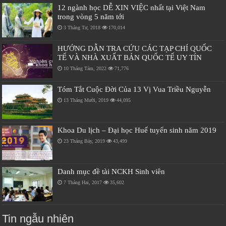
12 ngành học DỄ XIN VIỆC nhất tại Việt Nam
trong vòng 5 năm tới
3 Tháng Tư, 2018
170,014
HƯỚNG DẪN TRA CỨU CÁC TẠP CHÍ QUỐC
TẾ VÀ NHÀ XUẤT BẢN QUỐC TẾ UY TÍN
10 Tháng Tám, 2022
71,776
Tóm Tắt Cuộc Đời Của 13 Vị Vua Triều Nguyễn
13 Tháng Mười, 2019
44,095
Khoa Du lịch – Đại học Huế tuyển sinh năm 2019
23 Tháng Bảy, 2019
43,499
Danh mục đề tài NCKH Sinh viên
7 Tháng Hai, 2017
35,602
Tin ngẫu nhiên