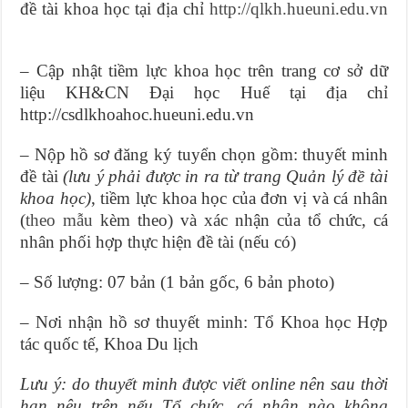
đề tài khoa học tại địa chỉ
http://qlkh.hueuni.edu.vn
– Cập nhật tiềm lực khoa học trên trang cơ sở dữ
liệu KH&CN Đại học Huế tại địa chỉ
http://csdlkhoahoc.hueuni.edu.vn
– Nộp hồ sơ đăng ký tuyển chọn gồm: thuyết minh
đề tài
(lưu ý phải được in ra từ trang Quản lý đề tài
khoa học)
, tiềm lực khoa học của đơn vị và cá nhân
(
theo mẫu
kèm theo) và xác nhận của tổ chức, cá
nhân phối hợp thực hiện đề tài (nếu có)
– Số lượng: 07 bản (1 bản gốc, 6 bản photo)
– Nơi nhận hồ sơ thuyết minh: Tổ Khoa học Hợp
tác quốc tế, Khoa Du lịch
Lưu ý: do thuyết minh được viết online nên sau thời
hạn nêu trên nếu Tổ chức, cá nhân nào không