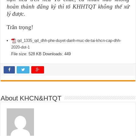
hoàn thành đăng ký thì tổ KHHTQT không thể xử
lý được
.
Trân trọng!
qd_1335_qd_dhh-phe-duyet-danh-muc-de-tai-khcn-cap-dhh-
2020-dot-1
File size:
528 KB
Downloads:
449
About KHCN&HTQT