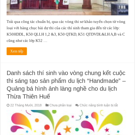
cuộc
thi
sáng
tạo
sản
Trải qua công tác chuẩn bị, qua các vòng thi sơ khảo tuyển chọn từ vòng
phẩm
“handmade
loại với hàng chục bài dự thi của các thí sinh tham gia đến từ các lớp:
–
quảng
K50HDDL, K50 QLLH 1,2 &3, K50 QTKD, K51 QTDVDL&LH A,B và C
bá
hình
cũng như các lớp K52 …
ảnh
làng
nghề
Xem tiếp
cho
du
lịch
Thừa
Thiên
Danh sách thí sinh vào vòng chung kết cuộc
Huế
thi sáng tạo sản phẩm du lịch “Handmade” –
Quảng bá hình ảnh làng nghề cho du lịch
Thừa Thiên Huế
ở
22 Tháng Mười, 2018
Chưa phân loại
Chức năng bình luận bị tắt
Danh
sách
thí
sinh
vào
vòng
chung
kết