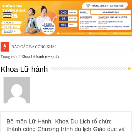
BÁO CÁO BA CÔNG KHAI
Thông báo về việc xét chọn sinh viên đề nghị nhận học bổng của doanh 
Trang chủ
/
Khoa Lữ hành
(trang 4)
Khoa Lữ hành
Bộ môn Lữ Hành- Khoa Du Lịch tổ chức
thành công Chương trình du lịch Giáo dục và