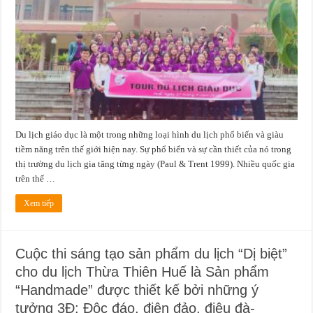
thử
nghiệm
thành
công
Chương
trình
Du
lịch
Giáo
dục
tại
Huế
Du lịch giáo dục là một trong những loại hình du lịch phổ biến và giàu
tiềm năng trên thế giới hiện nay. Sự phổ biến và sự cần thiết của nó trong
thị trường du lịch gia tăng từng ngày (Paul & Trent 1999). Nhiều quốc gia
trên thế …
Xem tiếp
Cuộc thi sáng tạo sản phẩm du lịch “Dị biệt”
cho du lịch Thừa Thiên Huế là Sản phẩm
“Handmade” được thiết kế bởi những ý
tưởng 3Đ: Độc đáo, điên đảo, điệu đà-