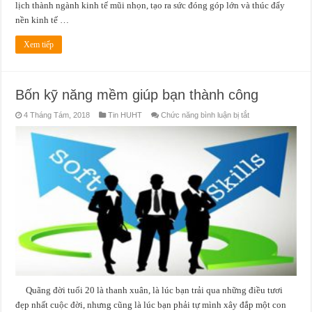
lịch thành ngành kinh tế mũi nhọn, tạo ra sức đóng góp lớn và thúc đẩy
nền kinh tế …
Xem tiếp
Bốn kỹ năng mềm giúp bạn thành công
ở
4 Tháng Tám, 2018
Tin HUHT
Chức năng bình luận bị tắt
Bốn
kỹ
năng
mềm
giúp
bạn
thành
công
Quãng đời tuổi 20 là thanh xuân, là lúc bạn trải qua những điều tươi
đẹp nhất cuộc đời, nhưng cũng là lúc bạn phải tự mình xây đắp một con