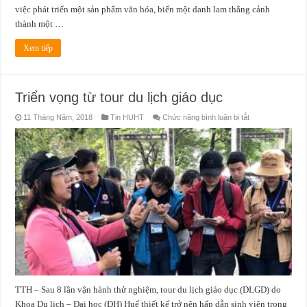
việc phát triển một sản phẩm văn hóa, biến một danh lam thắng cảnh
thành một …
Xem tiếp
Triển vọng từ tour du lịch giáo dục
ở
11 Tháng Năm, 2018
Tin HUHT
Chức năng bình luận bị tắt
Triển
vọng
từ
tour
du
lịch
giáo
dục
TTH – Sau 8 lần vận hành thử nghiệm, tour du lịch giáo dục (DLGD) do
Khoa Du lịch – Đại học (ĐH) Huế thiết kế trở nên hấp dẫn sinh viên trong