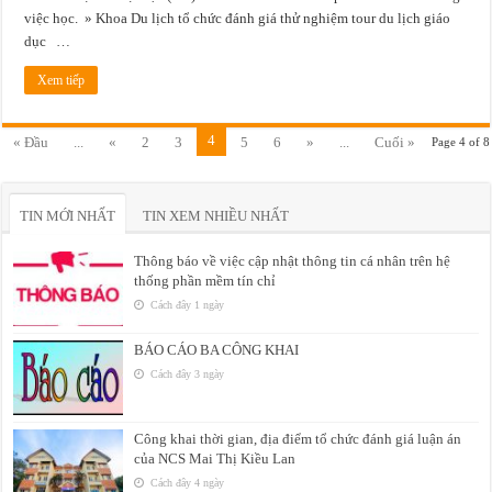
việc học. » Khoa Du lịch tổ chức đánh giá thử nghiệm tour du lịch giáo
dục …
Xem tiếp
4
« Đầu
...
«
2
3
5
6
»
...
Cuối »
Page 4 of 8
TIN MỚI NHẤT
TIN XEM NHIỀU NHẤT
Thông báo về việc cập nhật thông tin cá nhân trên hệ
thống phần mềm tín chỉ
Cách đây 1 ngày
BÁO CÁO BA CÔNG KHAI
Cách đây 3 ngày
Công khai thời gian, địa điểm tổ chức đánh giá luận án
của NCS Mai Thị Kiều Lan
Cách đây 4 ngày