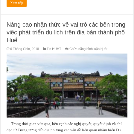
Xem tiếp
Nâng cao nhận thức về vai trò các bên trong
việc phát triển du lịch trên địa bàn thành phố
Huế
ở
6 Tháng Chín, 2018
Tin HUHT
Chức năng bình luận bị tắt
Nâng
cao
nhận
thức
về
vai
trò
các
bên
trong
việc
phát
triển
du
lịch
trên
địa
bàn
thành
phố
Trong thời gian vừa qua, bên cạnh các nghị quyết, quyết định và chỉ
Huế
đạo từ Trung ương đến địa phương các vấn đề liên quan nhằm biến Du