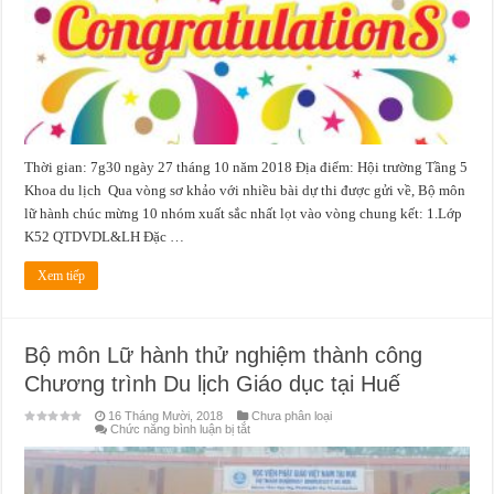
cuộc
thi
sáng
tạo
sản
phẩm
du
lịch
“Handmade
–
Quảng
bá
Thời gian: 7g30 ngày 27 tháng 10 năm 2018 Địa điểm: Hội trường Tầng 5
hình
ảnh
Khoa du lịch Qua vòng sơ khảo với nhiều bài dự thi được gửi về, Bộ môn
làng
nghề
lữ hành chúc mừng 10 nhóm xuất sắc nhất lọt vào vòng chung kết: 1.Lớp
cho
du
K52 QTDVDL&LH Đặc …
lịch
Thừa
Thiên
Xem tiếp
Huế
Bộ môn Lữ hành thử nghiệm thành công
Chương trình Du lịch Giáo dục tại Huế
16 Tháng Mười, 2018
Chưa phân loại
ở
Chức năng bình luận bị tắt
Bộ
môn
Lữ
hành