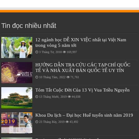
Tin đọc nhiều nhất
12 ngành học DỄ XIN VIỆC nhất tại Việt Nam
trong vòng 5 năm tới
3 Tháng Tư, 2018
169,997
HƯỚNG DẪN TRA CỨU CÁC TẠP CHÍ QUỐC
TẾ VÀ NHÀ XUẤT BẢN QUỐC TẾ UY TÍN
10 Tháng Tám, 2022
71,761
Tóm Tắt Cuộc Đời Của 13 Vị Vua Triều Nguyễn
13 Tháng Mười, 2019
44,038
Khoa Du lịch – Đại học Huế tuyển sinh năm 2019
23 Tháng Bảy, 2019
43,492