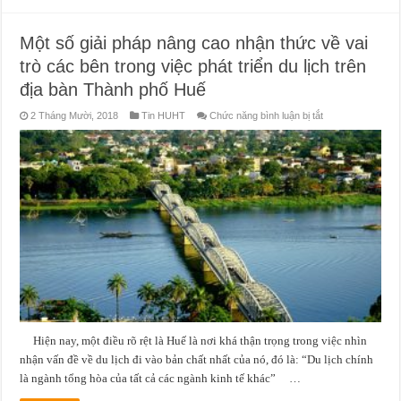
đảo,
điệu
đà-
Một số giải pháp nâng cao nhận thức về vai
Quảng
bá
trò các bên trong việc phát triển du lịch trên
hình
ảnh
làng
địa bàn Thành phố Huế
nghề
cho
ở
2 Tháng Mười, 2018
Tin HUHT
Chức năng bình luận bị tắt
du
Một
lịch
số
Thừa
giải
Thiên
pháp
Huế
nâng
cao
nhận
thức
về
vai
trò
các
bên
trong
việc
phát
triển
du
lịch
trên
Hiện nay, một điều rõ rệt là Huế là nơi khá thận trọng trong việc nhìn
địa
bàn
nhận vấn đề về du lịch đi vào bản chất nhất của nó, đó là: “Du lịch chính
Thành
phố
là ngành tổng hòa của tất cả các ngành kinh tế khác” …
Huế