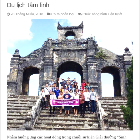
Du lịch tâm linh
ở
28 Tháng Mười, 2018
Chưa phân loại
Chức năng bình luận bị tắt
Bộ
môn
Lữ
Hành-
Khoa
Du
Lịch
tổ
chức
thành
công
Chương
trình
du
lịch
Giáo
dục
và
Du
lịch
tâm
linh
Nhằm hưởng ứng các hoạt động trong chuỗi sự kiện Giải thưởng “Sinh