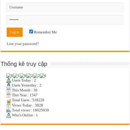
Remember Me
Lost your password?
Thống kê truy cập
Users Today : 2
Users Yesterday : 2
This Month : 36
This Year : 1547
Total Users : 518226
Views Today : 3928
Total views : 18625939
Who's Online : 1