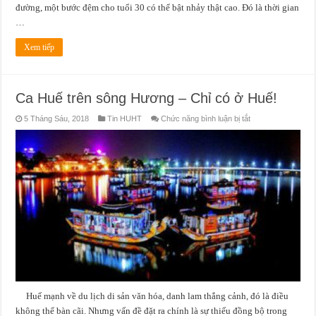
đường, một bước đệm cho tuổi 30 có thể bật nhảy thật cao. Đó là thời gian
…
Xem tiếp
Ca Huế trên sông Hương – Chỉ có ở Huế!
ở
5 Tháng Sáu, 2018
Tin HUHT
Chức năng bình luận bị tắt
Ca
Huế
trên
sông
Hương
–
Chỉ
có
ở
Huế!
Huế mạnh về du lịch di sản văn hóa, danh lam thắng cảnh, đó là điều
không thể bàn cãi. Nhưng vấn đề đặt ra chính là sự thiếu đồng bộ trong