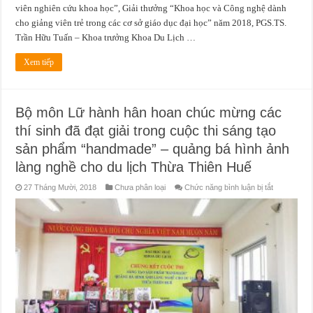
viên nghiên cứu khoa học”, Giải thưởng “Khoa học và Công nghệ dành
cho giảng viên trẻ trong các cơ sở giáo dục đại học” năm 2018, PGS.TS.
Trần Hữu Tuấn – Khoa trưởng Khoa Du Lịch …
Xem tiếp
Bộ môn Lữ hành hân hoan chúc mừng các
thí sinh đã đạt giải trong cuộc thi sáng tạo
sản phẩm “handmade” – quảng bá hình ảnh
làng nghề cho du lịch Thừa Thiên Huế
ở
27 Tháng Mười, 2018
Chưa phân loại
Chức năng bình luận bị tắt
Bộ
môn
Lữ
hành
hân
hoan
chúc
mừng
các
thí
sinh
đã
đạt
giải
trong