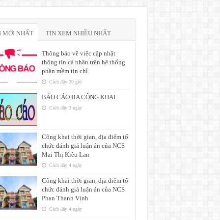
N MỚI NHẤT
TIN XEM NHIỀU NHẤT
Thông báo về việc cập nhật
thông tin cá nhân trên hệ thống
phần mềm tín chỉ
Cách đây 20 giờ
BÁO CÁO BA CÔNG KHAI
Cách đây 3 ngày
Công khai thời gian, địa điểm tổ
chức đánh giá luận án của NCS
Mai Thị Kiều Lan
Cách đây 4 ngày
Công khai thời gian, địa điểm tổ
chức đánh giá luận án của NCS
Phan Thanh Vịnh
Cách đây 4 ngày