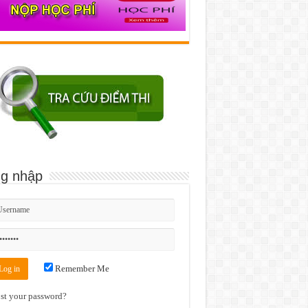
g nhập
Remember Me
st your password?