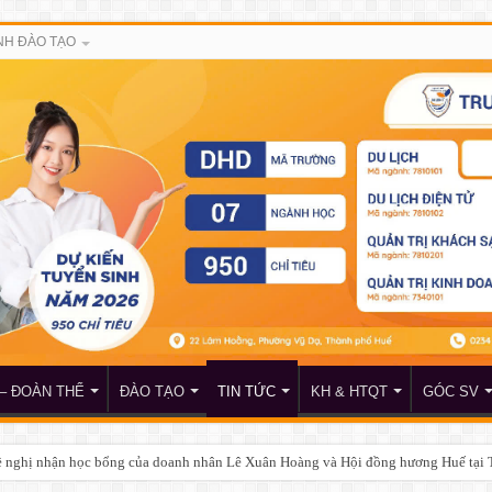
H ĐÀO TẠO
– ĐOÀN THỂ
ĐÀO TẠO
TIN TỨC
KH & HTQT
GÓC SV
đề nghị nhận học bổng của doanh nhân Lê Xuân Hoàng và Hội đồng hương Huế tại