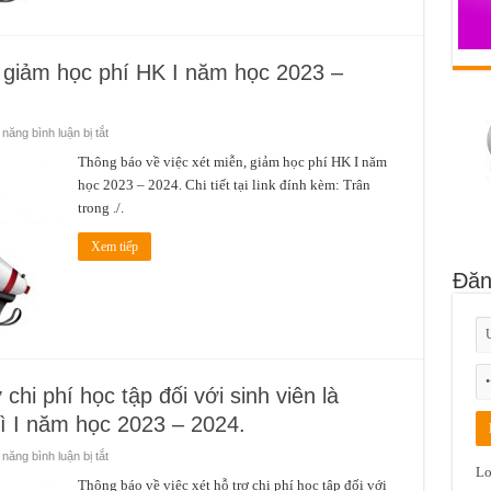
–
2024.
, giảm học phí HK I năm học 2023 –
ở
năng bình luận bị tắt
Thông
báo
Thông báo về việc xét miễn, giảm học phí HK I năm
về
học 2023 – 2024. Chi tiết tại link đính kèm: Trân
việc
xét
trong ./.
miễn,
giảm
học
Xem tiếp
phí
HK
Đăn
I
năm
học
2023
–
2024.
chi phí học tập đối với sinh viên là
kì I năm học 2023 – 2024.
ở
năng bình luận bị tắt
Thông
Lo
báo
Thông báo về việc xét hỗ trợ chi phí học tập đối với