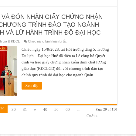
2):
 VÀ ĐÓN NHẬN GIẤY CHỨNG NHẬN
 CHƯƠNG TRÌNH ĐÀO TẠO NGÀNH
CH VÀ LỮ HÀNH TRÌNH ĐỘ ĐẠI HỌC
ở
h giá & KĐCL
Chức năng bình luận bị tắt
LỄ
CÔNG
Chiều ngày 15/9/2023, tại Hội trường tầng 5, Trường
BỐ
Du lịch – Đại học Huế đã diễn ra Lễ công bố Quyết
QUYẾT
ĐỊNH
định và trao giấy chứng nhận kiểm định chất lượng
VÀ
ĐÓN
giáo dục (KĐCLGD) đối với chương trình đào tạo
NHẬN
GIẤY
chính quy trình độ đại học cho ngành Quản …
CHỨNG
NHẬN
KIỂM
Xem tiếp
ĐỊNH
CHẤT
LƯỢNG
CHƯƠNG
TRÌNH
ĐÀO
29
30
31
»
40
50
60
...
Page 29 of 150
TẠO
NGÀNH
Cuối »
QUẢN
TRỊ
DỊCH
VỤ
DU
LỊCH