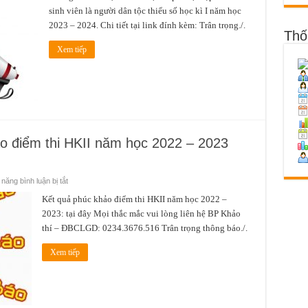
về
sinh viên là người dân tộc thiểu số học kì I năm học
việc
xét
2023 – 2024. Chi tiết tại link đính kèm: Trân trọng./.
hỗ
Thố
trợ
chi
Xem tiếp
phí
học
tập
đối
với
sinh
viên
là
người
dân
tộc
o điểm thi HKII năm học 2022 – 2023
thiểu
số
học
kì
I
ở
năng bình luận bị tắt
năm
Thông
học
báo
Kết quả phúc khảo điểm thi HKII năm học 2022 –
2023
kết
–
2023: tại đây Mọi thắc mắc vui lòng liên hệ BP Khảo
quả
2024.
phúc
thí – ĐBCLGD: 0234.3676.516 Trân trọng thông báo./.
khảo
điểm
thi
Xem tiếp
HKII
năm
học
2022
–
2023
(Đợt