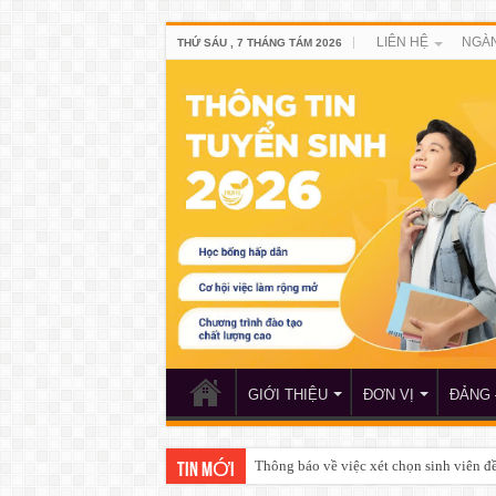
LIÊN HỆ
NGÀN
THỨ SÁU , 7 THÁNG TÁM 2026
GIỚI THIỆU
ĐƠN VỊ
ĐẢNG 
Thông báo về việc xét chọn sinh viên 
TIN MỚI