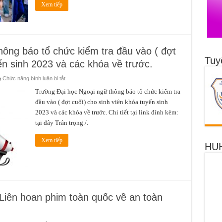
Xem tiếp
ông báo tổ chức kiểm tra đầu vào ( đợt
Tuy
ển sinh 2023 và các khóa về trước.
ở
Chức năng bình luận bị tắt
Trường
Đại
Trường Đại học Ngoại ngữ thông báo tổ chức kiểm tra
học
đầu vào ( đợt cuối) cho sinh viên khóa tuyển sinh
Ngoại
ngữ
2023 và các khóa về trước. Chi tiết tại link đính kèm:
thông
báo
tại đây Trân trọng./.
tổ
chức
kiểm
Xem tiếp
tra
HUH
đầu
vào
(
đợt
cuối)
cho
sinh
viên
Liên hoan phim toàn quốc về an toàn
khóa
tuyển
sinh
2023
và