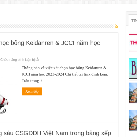
TI
 học bổng Keidanren & JCCI năm học
ở
Chức năng bình luận bị tắt
Thông
báo
Thông báo về việc xét chọn học bổng Keidanren &
về
JCCI năm học 2023-2024 Chi tiết tại link đính kèm:
việc
xét
Trân trong ./.
chọn
học
bổng
Xem tiếp
Keidanren
&
JCCI
năm
học
2023-
2024
ong sáu CSGDĐH Việt Nam trong bảng xếp