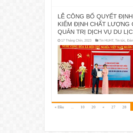
LỄ CÔNG BỐ QUYẾT ĐỊNH
KIỂM ĐỊNH CHẤT LƯỢNG
QUẢN TRỊ DỊCH VỤ DU LỊ
17 Tháng Chín, 2023
Tin HUHT
,
Tin tức
,
Đán
« Đầu
...
10
20
«
27
28