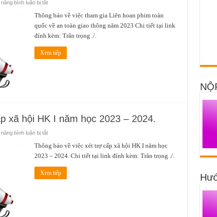
ở
năng bình luận bị tắt
các
Thông
khóa
báo
Thông báo về việc tham gia Liên hoan phim toàn
về
về
trước.
quốc về an toàn giao thông năm 2023 Chi tiết tại link
việc
tham
đính kèm: Trân trọng ./.
gia
Liên
hoan
Xem tiếp
phim
toàn
quốc
về
an
toàn
NỘ
giao
thông
năm
2023
ấp xã hội HK I năm học 2023 – 2024.
ở
năng bình luận bị tắt
Thông
báo
Thông báo về việc xét trợ cấp xã hội HK I năm học
về
2023 – 2024. Chi tiết tại link đính kèm: Trân trọng ./.
việc
xét
trợ
Xem tiếp
cấp
Hướ
xã
hội
HK
I
năm
học
2023