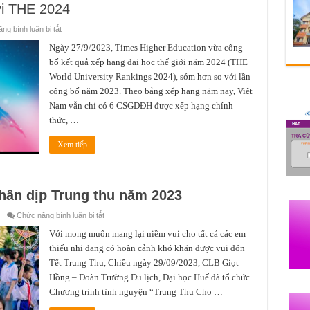
iới THE 2024
ở
ng bình luận bị tắt
Đại
học
Ngày 27/9/2023, Times Higher Education vừa công
Huế
bố kết quả xếp hạng đại học thế giới năm 2024 (THE
vẫn
là
World University Rankings 2024), sớm hơn so với lần
một
trong
công bố năm 2023. Theo bảng xếp hạng năm nay, Việt
sáu
CSGDĐH
Nam vẫn chỉ có 6 CSGDĐH được xếp hạng chính
Việt
thức, …
Nam
trong
bảng
Xem tiếp
xếp
hạng
đại
học
tốt
nhất
hân dịp Trung thu năm 2023
thế
giới
THE
ở
Chức năng bình luận bị tắt
2024
Nhiều
hoạt
Với mong muốn mang lại niềm vui cho tất cả các em
động
thiếu nhi đang có hoàn cảnh khó khăn được vui đón
ý
nghĩa
Tết Trung Thu, Chiều ngày 29/09/2023, CLB Giọt
nhân
dịp
Hồng – Đoàn Trường Du lịch, Đại học Huế đã tổ chức
Trung
thu
Chương trình tình nguyện “Trung Thu Cho …
năm
2023