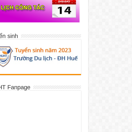
ển sinh
T Fanpage