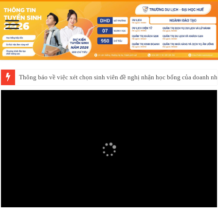
Thông báo về việc xét chọn sinh viên đề nghị nhận học bổng của doanh 