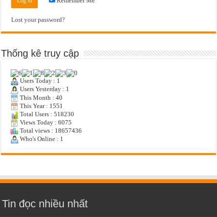
Remember Me
Lost your password?
Thống kê truy cập
Users Today : 1
Users Yesterday : 1
This Month : 40
This Year : 1551
Total Users : 518230
Views Today : 6075
Total views : 18657436
Who's Online : 1
Tin đọc nhiều nhất