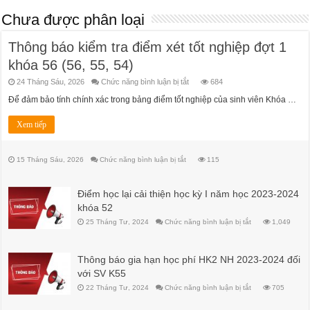
Chưa được phân loại
Thông báo kiểm tra điểm xét tốt nghiệp đợt 1
khóa 56 (56, 55, 54)
ở
24 Tháng Sáu, 2026
Chức năng bình luận bị tắt
684
Thông
báo
Để đảm bảo tính chính xác trong bảng điểm tốt nghiệp của sinh viên Khóa …
kiểm
tra
điểm
Xem tiếp
xét
tốt
nghiệp
đợt
ở
15 Tháng Sáu, 2026
Chức năng bình luận bị tắt
115
1
khóa
56
(56,
Điểm học lại cải thiện học kỳ I năm học 2023-2024
55,
54)
khóa 52
ở
25 Tháng Tư, 2024
Chức năng bình luận bị tắt
1,049
Điểm
học
lại
cải
Thông báo gia hạn học phí HK2 NH 2023-2024 đối
thiện
học
với SV K55
kỳ
I
ở
22 Tháng Tư, 2024
Chức năng bình luận bị tắt
705
năm
Thông
học
báo
2023-
gia