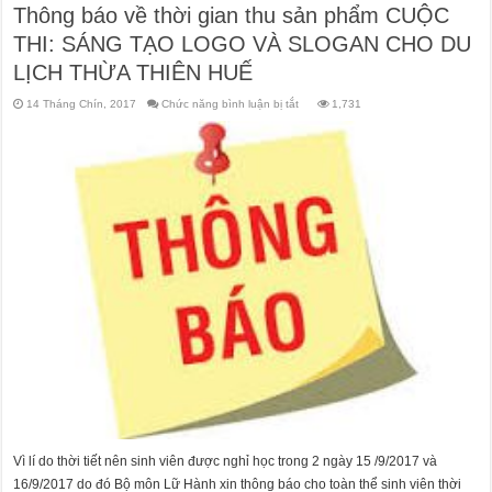
Thông báo về thời gian thu sản phẩm CUỘC
THI: SÁNG TẠO LOGO VÀ SLOGAN CHO DU
LỊCH THỪA THIÊN HUẾ
ở
14 Tháng Chín, 2017
Chức năng bình luận bị tắt
1,731
Thông
báo
về
thời
gian
thu
sản
phẩm
CUỘC
THI:
SÁNG
TẠO
LOGO
VÀ
SLOGAN
CHO
DU
LỊCH
THỪA
THIÊN
HUẾ
Vì lí do thời tiết nên sinh viên được nghỉ học trong 2 ngày 15 /9/2017 và
16/9/2017 do đó Bộ môn Lữ Hành xin thông báo cho toàn thể sinh viên thời