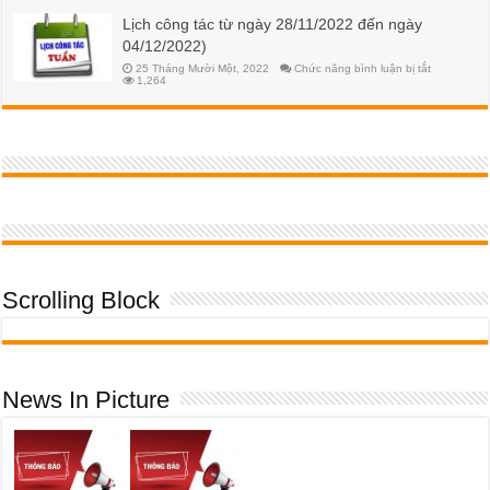
2024
hạn
khóa
Lịch công tác từ ngày 28/11/2022 đến ngày
học
52
phí
04/12/2022)
HK2
NH
ở
25 Tháng Mười Một, 2022
Chức năng bình luận bị tắt
2023-
Lịch
1,264
2024
công
đối
tác
với
từ
SV
ngày
K55
28/11/2022
đến
ngày
04/12/2022
Scrolling Block
News In Picture