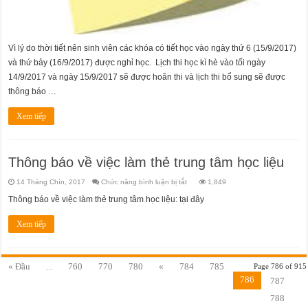
Vì lý do thời tiết nên sinh viên các khóa có tiết học vào ngày thứ 6 (15/9/2017)
và thứ bảy (16/9/2017) được nghỉ học. Lịch thi học kì hè vào tối ngày
14/9/2017 và ngày 15/9/2017 sẽ được hoãn thi và lịch thi bổ sung sẽ được
thông báo …
Xem tiếp
Thông báo về việc làm thẻ trung tâm học liệu
ở
14 Tháng Chín, 2017
Chức năng bình luận bị tắt
1,849
Thông
báo
Thông báo về việc làm thẻ trung tâm học liệu: tại đây
về
việc
làm
Xem tiếp
thẻ
trung
tâm
học
liệu
« Đầu
...
760
770
780
«
784
785
Page 786 of 915
786
787
788