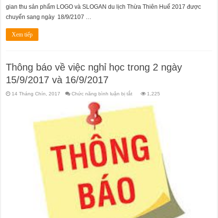
gian thu sản phẩm LOGO và SLOGAN du lịch Thừa Thiên Huế 2017 được
chuyển sang ngày 18/9/2107 …
Xem tiếp
Thông báo về việc nghỉ học trong 2 ngày
15/9/2017 và 16/9/2017
ở
14 Tháng Chín, 2017
Chức năng bình luận bị tắt
1,225
Thông
báo
về
việc
nghỉ
học
trong
2
ngày
15/9/2017
và
16/9/2017