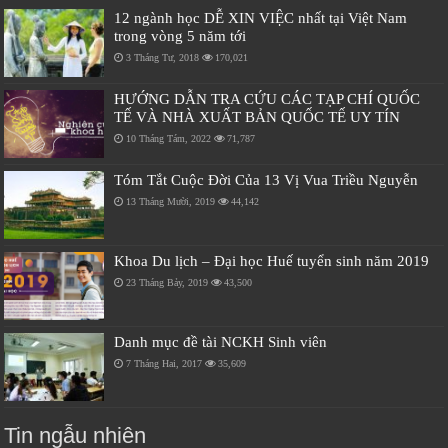
12 ngành học DỄ XIN VIỆC nhất tại Việt Nam
trong vòng 5 năm tới
3 Tháng Tư, 2018
170,021
HƯỚNG DẪN TRA CỨU CÁC TẠP CHÍ QUỐC
TẾ VÀ NHÀ XUẤT BẢN QUỐC TẾ UY TÍN
10 Tháng Tám, 2022
71,787
Tóm Tắt Cuộc Đời Của 13 Vị Vua Triều Nguyễn
13 Tháng Mười, 2019
44,142
Khoa Du lịch – Đại học Huế tuyển sinh năm 2019
23 Tháng Bảy, 2019
43,500
Danh mục đề tài NCKH Sinh viên
7 Tháng Hai, 2017
35,609
Tin ngẫu nhiên