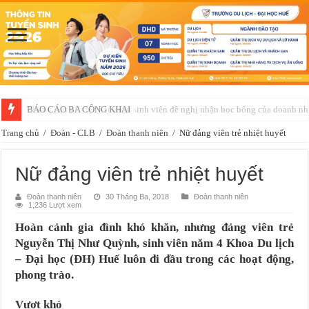
Thông báo về việc xét chọn sinh viên đề nghị nhận học bổng của doanh 
Trang chủ
/
Đoàn - CLB
/
Đoàn thanh niên
/
Nữ đảng viên trẻ nhiệt huyết
Nữ đảng viên trẻ nhiệt huyết
Đoàn thanh niên
30 Tháng Ba, 2018
Đoàn thanh niên
1,236 Lượt xem
Hoàn cảnh gia đình khó khăn, nhưng đảng viên trẻ
Nguyễn Thị Như Quỳnh, sinh viên năm 4 Khoa Du lịch
– Đại học (ĐH) Huế luôn đi đầu trong các hoạt động,
phong trào.
Vượt khó