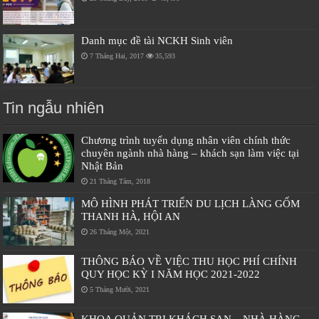
Danh mục đề tài NCKH Sinh viên
7 Tháng Hai, 2017
35,593
Tin ngẫu nhiên
Chương trình tuyển dụng nhân viên chính thức
chuyên ngành nhà hàng – khách sạn làm việc tại
Nhật Bản
21 Tháng Tám, 2018
MÔ HÌNH PHÁT TRIỂN DU LỊCH LÀNG GỐM
THANH HÀ, HỘI AN
26 Tháng Một, 2021
THÔNG BÁO VỀ VIỆC THU HỌC PHÍ CHÍNH
QUY HỌC KỲ I NĂM HỌC 2021-2022
5 Tháng Mười, 2021
KHOA QUẢN TRỊ KHÁCH SẠN – NHÀ HÀNG