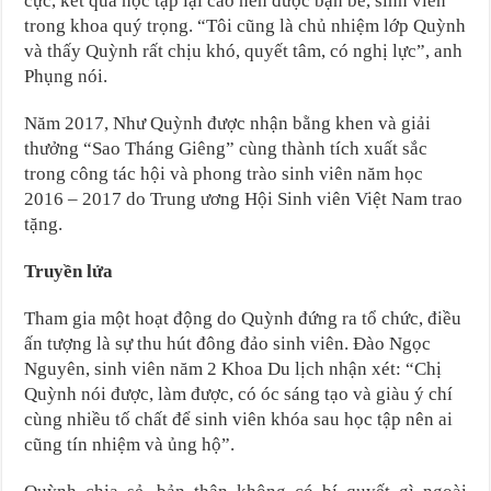
cực, kết quả học tập lại cao nên được bạn bè, sinh viên
trong khoa quý trọng. “Tôi cũng là chủ nhiệm lớp Quỳnh
và thấy Quỳnh rất chịu khó, quyết tâm, có nghị lực”, anh
Phụng nói.
Năm 2017, Như Quỳnh được nhận bằng khen và giải
thưởng “Sao Tháng Giêng” cùng thành tích xuất sắc
trong công tác hội và phong trào sinh viên năm học
2016 – 2017 do Trung ương Hội Sinh viên Việt Nam trao
tặng.
Truyền lửa
Tham gia một hoạt động do Quỳnh đứng ra tổ chức, điều
ấn tượng là sự thu hút đông đảo sinh viên. Đào Ngọc
Nguyên, sinh viên năm 2 Khoa Du lịch nhận xét: “Chị
Quỳnh nói được, làm được, có óc sáng tạo và giàu ý chí
cùng nhiều tố chất để sinh viên khóa sau học tập nên ai
cũng tín nhiệm và ủng hộ”.