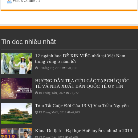
Who's Online : 1
Tin đọc nhiều nhất
12 ngành học DỄ XIN VIỆC nhất tại Việt Nam
trong vòng 5 năm tới
3 Tháng Tư, 2018
170,010
HƯỚNG DẪN TRA CỨU CÁC TẠP CHÍ QUỐC
TẾ VÀ NHÀ XUẤT BẢN QUỐC TẾ UY TÍN
10 Tháng Tám, 2022
71,772
Tóm Tắt Cuộc Đời Của 13 Vị Vua Triều Nguyễn
13 Tháng Mười, 2019
44,073
Khoa Du lịch – Đại học Huế tuyển sinh năm 2019
23 Tháng Bảy, 2019
43,496