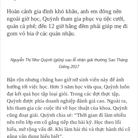
Hoàn cảnh gia đình khó khăn, anh em đông nên
ngoài giờ học, Quỳnh tham gia phục vụ tiệc cưới,
quán cà phê; đến 12 giờ hằng đêm phải giúp mẹ đi
gom vỏ bia ở các quán nhậu.
Nguyễn Thị Như Quỳnh (giữa) sau lễ nhận giải thưởng Sao Tháng
Giêng 2017
Bận rộn nhưng chẳng bao giờ nữ sinh viên này để ảnh
hưởng tới việc học. Hơn 3 năm học vừa qua, Quỳnh luôn
đạt kết quả học tập loại giỏi. Trong các đợt thực tập,
Quỳnh được phía doanh nghiệp đánh giá cao. Ngoài ra,
khi tham gia các cuộc thi về học thuật của khoa, Quỳnh
cũng đoạt giải. Quỳnh chia sẻ: “Thời gian đi làm nhiều
nên trên lớp em cố gắng tiếp thu bài kỹ. Học theo lối
hiểu, mở rộng vấn đề. Khi làm bài thi và thực hành thì cố
gắng vận dụng hiểu biết”.