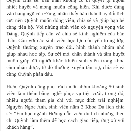
Quỳnh chia sẻ, bản thân không có bí quyết gì ngoài
nhiệt huyết và mong muốn cống hiến. Khi được đứng
vào hàng ngũ của Đảng, nhận thấy bản thân thay đổi tích
cực nên Quỳnh muốn động viên, chia sẻ và giúp bạn bè
cùng tiến bộ. Với những sinh viên có nguyện vọng vào
Đảng, Quỳnh tiếp cận và chia sẻ kinh nghiệm của bản
thân. Còn với các sinh viên học lực còn yếu trong lớp,
Quỳnh thường xuyên trao đổi, hình thành nhóm nhỏ
giúp nhau học tập. Sự cởi mở, chân thành và tâm huyết
muốn giúp đỡ người khác khiến sinh viên trong khoa
cảm nhận được, từ đó thường xuyên tâm sự, chia sẻ và
cùng Quỳnh phấn đấu.
Hiện, Quỳnh cũng phụ trách một nhóm khoảng 50 sinh
viên làm thêm bằng nghề phục vụ tiệc cưới, trong đó,
nhiều người tham gia chỉ với mục đích trải nghiệm.
Nguyễn Ngọc Anh, sinh viên năm 3 Khoa Du lịch chia
sẻ: “Em học ngành Hướng dẫn viên du lịch nhưng theo
chị Quỳnh làm thêm để học cách giao tiếp, ứng xử với
khách hàng”.