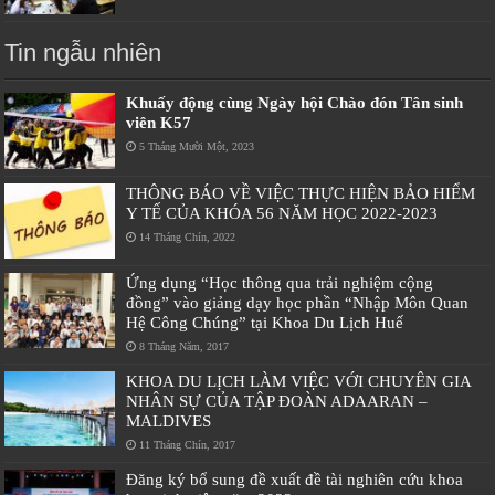
Tin ngẫu nhiên
Khuấy động cùng Ngày hội Chào đón Tân sinh
viên K57
5 Tháng Mười Một, 2023
THÔNG BÁO VỀ VIỆC THỰC HIỆN BẢO HIỂM
Y TẾ CỦA KHÓA 56 NĂM HỌC 2022-2023
14 Tháng Chín, 2022
Ứng dụng “Học thông qua trải nghiệm cộng
đồng” vào giảng dạy học phần “Nhập Môn Quan
Hệ Công Chúng” tại Khoa Du Lịch Huế
8 Tháng Năm, 2017
KHOA DU LỊCH LÀM VIỆC VỚI CHUYÊN GIA
NHÂN SỰ CỦA TẬP ĐOÀN ADAARAN –
MALDIVES
11 Tháng Chín, 2017
Đăng ký bổ sung đề xuất đề tài nghiên cứu khoa