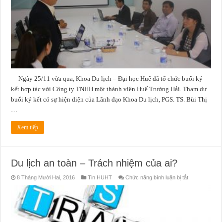
ký
kết
hợp
tác
với
Công
ty
TNHH
MTV
Huế
Trường
Hải
Ngày 25/11 vừa qua, Khoa Du lịch – Đại học Huế đã tổ chức buổi ký
kết hợp tác với Công ty TNHH một thành viên Huế Trường Hải. Tham dự
buổi ký kết có sự hiện diện của Lãnh đạo Khoa Du lịch, PGS. TS. Bùi Thị
…
Xem tiếp
Du lịch an toàn – Trách nhiệm của ai?
ở
8 Tháng Mười Hai, 2016
Tin HUHT
Chức năng bình luận bị tắt
Du
lịch
an
toàn
–
Trách
nhiệm