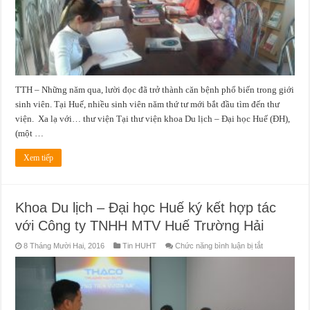
TTH – Những năm qua, lười đọc đã trở thành căn bệnh phổ biến trong giới
sinh viên. Tại Huế, nhiều sinh viên năm thứ tư mới bắt đầu tìm đến thư
viện. Xa lạ với… thư viện Tại thư viện khoa Du lịch – Đại học Huế (ĐH),
(một …
Xem tiếp
Khoa Du lịch – Đại học Huế ký kết hợp tác
với Công ty TNHH MTV Huế Trường Hải
ở
8 Tháng Mười Hai, 2016
Tin HUHT
Chức năng bình luận bị tắt
Khoa
Du
lịch
–
Đại
học
Huế