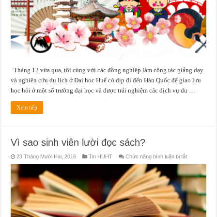
hỏi
ở
một
số
trường
Đại
Học
Hàn
Quốc
Tháng 12 vừa qua, tôi cùng với các đồng nghiệp làm công tác giảng dạy
và nghiên cứu du lịch ở Đại học Huế có dịp đi đến Hàn Quốc để giao lưu
học hỏi ở một số trường đại học và được trải nghiệm các dịch vụ du …
Xem tiếp
Vì sao sinh viên lười đọc sách?
ở
23 Tháng Mười Hai, 2016
Tin HUHT
Chức năng bình luận bị tắt
Vì
sao
sinh
viên
lười
đọc
sách?