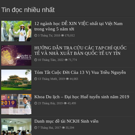
Tin đọc nhiều nhất
12 ngành học DỄ XIN VIỆC nhất tại Việt Nam
trong vòng 5 năm tới
3 Tháng Tư, 2018
170,012
HƯỚNG DẪN TRA CỨU CÁC TẠP CHÍ QUỐC
TẾ VÀ NHÀ XUẤT BẢN QUỐC TẾ UY TÍN
10 Tháng Tám, 2022
71,774
Tóm Tắt Cuộc Đời Của 13 Vị Vua Triều Nguyễn
13 Tháng Mười, 2019
44,083
Khoa Du lịch – Đại học Huế tuyển sinh năm 2019
23 Tháng Bảy, 2019
43,499
Danh mục đề tài NCKH Sinh viên
7 Tháng Hai, 2017
35,594