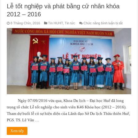
Lễ tốt nghiệp và phát bằng cử nhân khóa
2012 – 2016
ở
8 Tháng Chín, 2016
Tin HUHT
,
Tin tức
Chức năng bình luận bị tắt
Lễ
tốt
nghiệp
và
phát
bằng
cử
nhân
khóa
2012
–
2016
Ngày 07/09/2016 vừa qua, Khoa Du lịch – Đại học Huế đã long
trọng tổ chức Lễ tốt nghiệp cho sinh viên K46 Khóa học (2012 – 2016).
Tham dự buổi lễ có sự hiện diện của Lãnh đạo Sở Du lịch Thừa thiên Huế,
PGS. TS. Lê Văn …
Xem tiếp