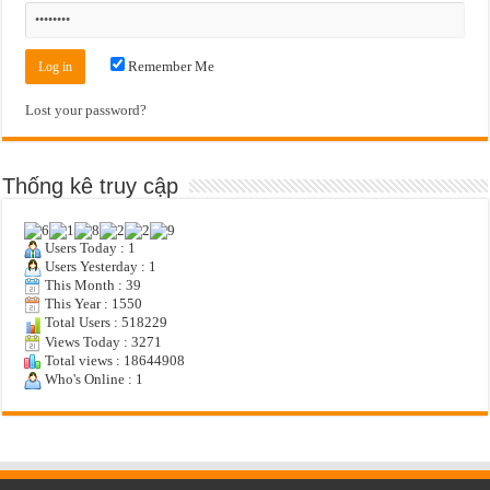
Remember Me
Lost your password?
Thống kê truy cập
Users Today : 1
Users Yesterday : 1
This Month : 39
This Year : 1550
Total Users : 518229
Views Today : 3271
Total views : 18644908
Who's Online : 1