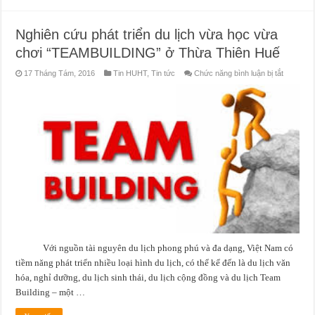
Nghiên cứu phát triển du lịch vừa học vừa
chơi “TEAMBUILDING” ở Thừa Thiên Huế
ở
17 Tháng Tám, 2016
Tin HUHT
,
Tin tức
Chức năng bình luận bị tắt
Nghiên
cứu
phát
triển
du
lịch
vừa
học
vừa
chơi
“TEAMBU
ở
Thừa
Thiên
Huế
Với nguồn tài nguyên du lịch phong phú và đa dạng, Việt Nam có
tiềm năng phát triển nhiều loại hình du lịch, có thể kể đến là du lịch văn
hóa, nghỉ dưỡng, du lịch sinh thái, du lịch cộng đồng và du lịch Team
Building – một …