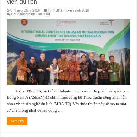
viên du lịch
8 Tháng Chín, 2016
Tin HUHT
,
Tuyển sinh 2018
ở
Chức năng bình luận bị tắt
Cơ
hội
việc
làm
du
lịch
ở
các
nước
nội
khối
ASEAN
–
Cơ
hội
và
thách
thức
cho
các
Ngày 9/8/2016, tại thủ đô Jakarta – Indonesia Hiệp hội các quốc gia
sinh
viên
Đông Nam Á (ASEAN) đã chính thức công bố Thỏa thuận công nhận lẫn
du
lịch
nhau về chuẩn nghề du lịch (MRA-TP). Với thỏa thuận này sẽ tạo ra một
cơ chế thống nhất để lao động …
Xem tiếp