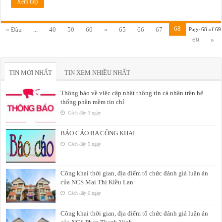
Xem tiếp
68
« Đầu
...
40
50
60
«
65
66
67
Page 68 of 69
69
»
TIN MỚI NHẤT
TIN XEM NHIỀU NHẤT
Thông báo về việc cập nhật thông tin cá nhân trên hệ
thống phần mềm tín chỉ
Cách đây 3 ngày
BÁO CÁO BA CÔNG KHAI
Cách đây 5 ngày
Công khai thời gian, địa điểm tổ chức đánh giá luận án
của NCS Mai Thị Kiều Lan
Cách đây 6 ngày
Công khai thời gian, địa điểm tổ chức đánh giá luận án