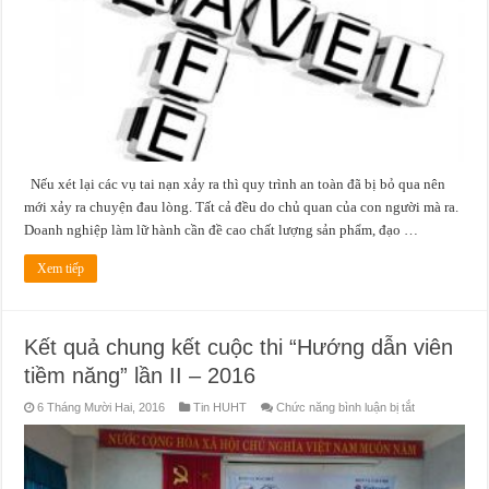
của
ai?
Nếu xét lại các vụ tai nạn xảy ra thì quy trình an toàn đã bị bỏ qua nên
mới xảy ra chuyện đau lòng. Tất cả đều do chủ quan của con người mà ra.
Doanh nghiệp làm lữ hành cần đề cao chất lượng sản phẩm, đạo …
Xem tiếp
Kết quả chung kết cuộc thi “Hướng dẫn viên
tiềm năng” lần II – 2016
ở
6 Tháng Mười Hai, 2016
Tin HUHT
Chức năng bình luận bị tắt
Kết
quả
chung
kết
cuộc
thi