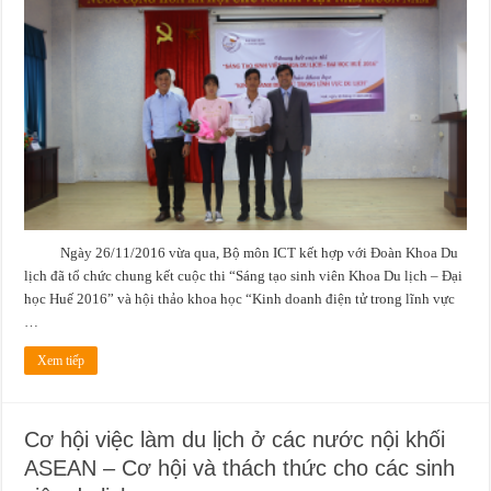
thi
“Sáng
tạo
sinh
viên
Khoa
Du
lịch
–
Đại
học
Huế
2016”
&
hội
thảo
“Kinh
doanh
điện
Ngày 26/11/2016 vừa qua, Bộ môn ICT kết hợp với Đoàn Khoa Du
tử
trong
lịch đã tổ chức chung kết cuộc thi “Sáng tạo sinh viên Khoa Du lịch – Đại
lĩnh
vực
học Huế 2016” và hội thảo khoa học “Kinh doanh điện tử trong lĩnh vực
du
lịch”
…
Xem tiếp
Cơ hội việc làm du lịch ở các nước nội khối
ASEAN – Cơ hội và thách thức cho các sinh