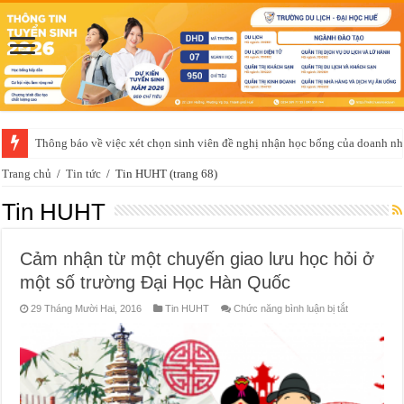
Thông báo về việc xét chọn sinh viên đề nghị nhận học bổng của doanh 
Thông báo của Trung tâm Giáo dục quốc phòng và an ninh về việc học t
Trang chủ
/
Tin tức
/
Tin HUHT
(trang 68)
Tin HUHT
Cảm nhận từ một chuyến giao lưu học hỏi ở
một số trường Đại Học Hàn Quốc
ở
29 Tháng Mười Hai, 2016
Tin HUHT
Chức năng bình luận bị tắt
Cảm
nhận
từ
một
chuyến
giao
lưu
học