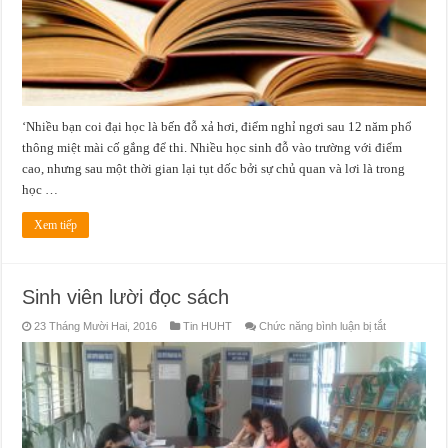
‘Nhiều bạn coi đại học là bến đỗ xả hơi, điểm nghỉ ngơi sau 12 năm phổ
thông miệt mài cố gắng để thi. Nhiều học sinh đỗ vào trường với điểm
cao, nhưng sau một thời gian lại tụt dốc bởi sự chủ quan và lơi là trong
học …
Xem tiếp
Sinh viên lười đọc sách
ở
23 Tháng Mười Hai, 2016
Tin HUHT
Chức năng bình luận bị tắt
Sinh
viên
lười
đọc
sách