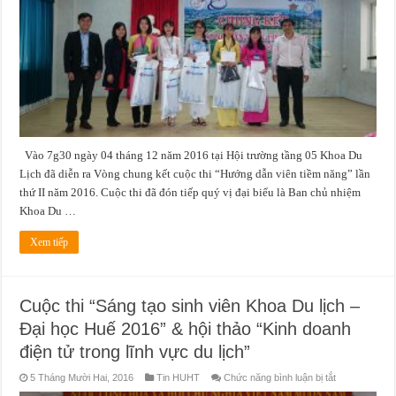
“Hướng
dẫn
viên
tiềm
năng”
lần
II
–
2016
Vào 7g30 ngày 04 tháng 12 năm 2016 tại Hội trường tầng 05 Khoa Du
Lịch đã diễn ra Vòng chung kết cuộc thi “Hướng dẫn viên tiềm năng” lần
thứ II năm 2016. Cuộc thi đã đón tiếp quý vị đại biểu là Ban chủ nhiệm
Khoa Du …
Xem tiếp
Cuộc thi “Sáng tạo sinh viên Khoa Du lịch –
Đại học Huế 2016” & hội thảo “Kinh doanh
điện tử trong lĩnh vực du lịch”
ở
5 Tháng Mười Hai, 2016
Tin HUHT
Chức năng bình luận bị tắt
Cuộc