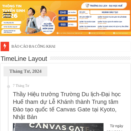
BÁO CÁO BA CÔNG KHAI
Thông báo về việc xét chọn sinh viên đề nghị nhận học bổng của doanh 
TimeLine Layout
Tháng Tư, 2024
7 Tháng Tư
Thầy Hiệu trưởng Trường Du lịch-Đại học
Huế tham dự Lễ Khánh thành Trung tâm
Đào tạo quốc tế Canvas Gate tại Kyoto,
Nhật Bản
Từ ngày