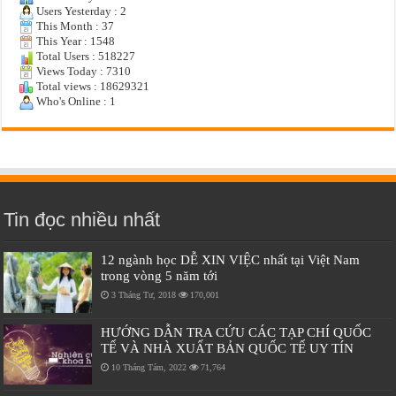
Users Yesterday : 2
This Month : 37
This Year : 1548
Total Users : 518227
Views Today : 7310
Total views : 18629321
Who's Online : 1
Tin đọc nhiều nhất
12 ngành học DỄ XIN VIỆC nhất tại Việt Nam
trong vòng 5 năm tới
3 Tháng Tư, 2018
170,001
HƯỚNG DẪN TRA CỨU CÁC TẠP CHÍ QUỐC
TẾ VÀ NHÀ XUẤT BẢN QUỐC TẾ UY TÍN
10 Tháng Tám, 2022
71,764