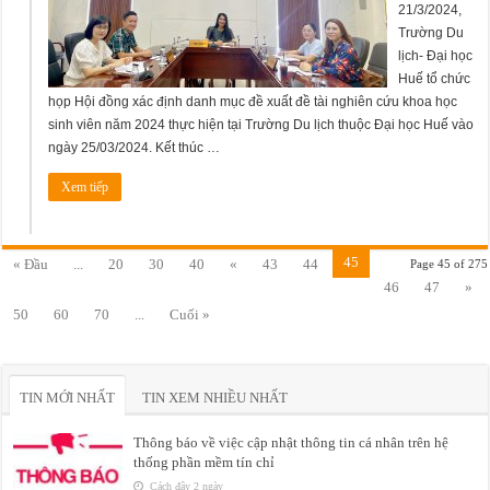
21/3/2024,
Trường Du
lịch- Đại học
Huế tổ chức
họp Hội đồng xác định danh mục đề xuất đề tài nghiên cứu khoa học
sinh viên năm 2024 thực hiện tại Trường Du lịch thuộc Đại học Huế vào
ngày 25/03/2024. Kết thúc …
Xem tiếp
45
« Đầu
...
20
30
40
«
43
44
Page 45 of 275
46
47
»
50
60
70
...
Cuối »
TIN MỚI NHẤT
TIN XEM NHIỀU NHẤT
Thông báo về việc cập nhật thông tin cá nhân trên hệ
thống phần mềm tín chỉ
Cách đây 2 ngày