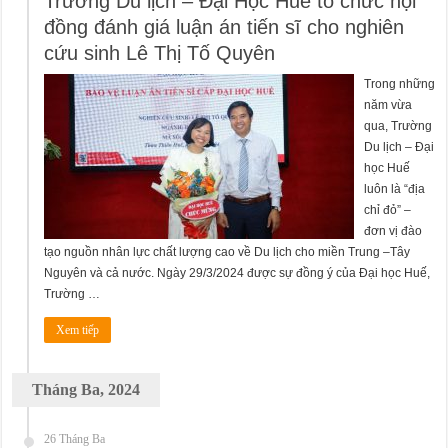
Trường Du lịch – Đại Học Huế tổ chức hội
đồng đánh giá luận án tiến sĩ cho nghiên
cứu sinh Lê Thị Tố Quyên
Trong những
năm vừa
qua, Trường
Du lịch – Đại
học Huế
luôn là “địa
chỉ đỏ” –
đơn vị đào
tạo nguồn nhân lực chất lượng cao về Du lịch cho miền Trung –Tây
Nguyên và cả nước. Ngày 29/3/2024 được sự đồng ý của Đại học Huế,
Trường …
Xem tiếp
Tháng Ba, 2024
26 Tháng Ba