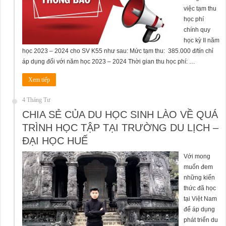
việc tạm thu
học phí
chính quy
học kỳ II năm
học 2023 – 2024 cho SV K55 như sau: Mức tạm thu: 385.000 đ/tín chỉ
áp dụng đối với năm học 2023 – 2024 Thời gian thu học phí: …
Xem tiếp
4 Tháng Tư
CHIA SẺ CỦA DU HỌC SINH LÀO VỀ QUÁ
TRÌNH HỌC TẬP TẠI TRƯỜNG DU LỊCH –
ĐẠI HỌC HUẾ
Với mong
muốn đem
những kiến
thức đã học
tại Việt Nam
để áp dụng
phát triển du