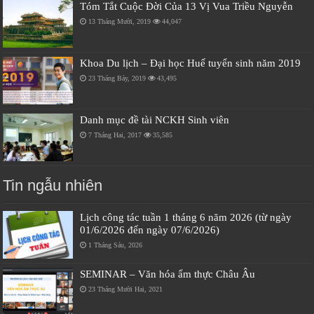
Tóm Tắt Cuộc Đời Của 13 Vị Vua Triều Nguyễn
13 Tháng Mười, 2019
44,047
Khoa Du lịch – Đại học Huế tuyển sinh năm 2019
23 Tháng Bảy, 2019
43,495
Danh mục đề tài NCKH Sinh viên
7 Tháng Hai, 2017
35,585
Tin ngẫu nhiên
Lịch công tác tuần 1 tháng 6 năm 2026 (từ ngày
01/6/2026 đến ngày 07/6/2026)
1 Tháng Sáu, 2026
SEMINAR – Văn hóa ẩm thực Châu Âu
23 Tháng Mười Hai, 2021