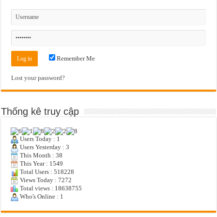
Remember Me
Lost your password?
Thống kê truy cập
Users Today : 1
Users Yesterday : 3
This Month : 38
This Year : 1549
Total Users : 518228
Views Today : 7272
Total views : 18638755
Who's Online : 1