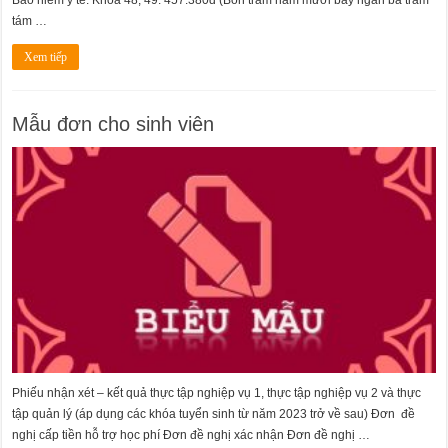
Bảo hiểm y tế: Khóa 48, 49: 457.380đ (Bốn trăm năm mươi bảy ngàn ba trăm
tám …
Xem tiếp
Mẫu đơn cho sinh viên
Phiếu nhận xét – kết quả thực tập nghiệp vụ 1, thực tập nghiệp vụ 2 và thực
tập quản lý (áp dụng các khóa tuyển sinh từ năm 2023 trở về sau) Đơn đề
nghị cấp tiền hỗ trợ học phí Đơn đề nghị xác nhận Đơn đề nghị …