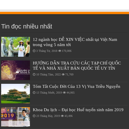
Tin đọc nhiều nhất
12 ngành học DỄ XIN VIỆC nhất tại Việt Nam
trong vòng 5 năm tới
3 Tháng Tư, 2018
170,006
HƯỚNG DẪN TRA CỨU CÁC TẠP CHÍ QUỐC
TẾ VÀ NHÀ XUẤT BẢN QUỐC TẾ UY TÍN
10 Tháng Tám, 2022
71,769
Tóm Tắt Cuộc Đời Của 13 Vị Vua Triều Nguyễn
13 Tháng Mười, 2019
44,065
Khoa Du lịch – Đại học Huế tuyển sinh năm 2019
23 Tháng Bảy, 2019
43,496