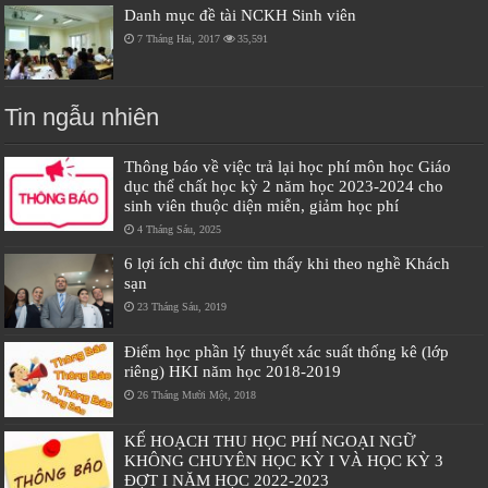
Danh mục đề tài NCKH Sinh viên
7 Tháng Hai, 2017
35,591
Tin ngẫu nhiên
Thông báo về việc trả lại học phí môn học Giáo
dục thể chất học kỳ 2 năm học 2023-2024 cho
sinh viên thuộc diện miễn, giảm học phí
4 Tháng Sáu, 2025
6 lợi ích chỉ được tìm thấy khi theo nghề Khách
sạn
23 Tháng Sáu, 2019
Điểm học phần lý thuyết xác suất thống kê (lớp
riêng) HKI năm học 2018-2019
26 Tháng Mười Một, 2018
KẾ HOẠCH THU HỌC PHÍ NGOẠI NGỮ
KHÔNG CHUYÊN HỌC KỲ I VÀ HỌC KỲ 3
ĐỢT I NĂM HỌC 2022-2023