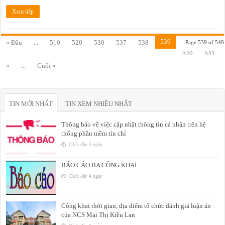
Xem tiếp
539
« Đầu
...
510
520
530
537
538
Page 539 of 548
540
541
»
...
Cuối »
TIN MỚI NHẤT
TIN XEM NHIỀU NHẤT
Thông báo về việc cập nhật thông tin cá nhân trên hệ
thống phần mềm tín chỉ
Cách đây 3 ngày
BÁO CÁO BA CÔNG KHAI
Cách đây 4 ngày
Công khai thời gian, địa điểm tổ chức đánh giá luận án
của NCS Mai Thị Kiều Lan