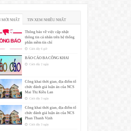
N MỚI NHẤT
TIN XEM NHIỀU NHẤT
Thông báo về việc cập nhật
thông tin cá nhân trên hệ thống
phần mềm tín chỉ
Cách đây 6 giờ
BÁO CÁO BA CÔNG KHAI
Cách đây 2 ngày
Công khai thời gian, địa điểm tổ
chức đánh giá luận án của NCS
Mai Thị Kiều Lan
Cách đây 3 ngày
Công khai thời gian, địa điểm tổ
chức đánh giá luận án của NCS
Phan Thanh Vịnh
Cách đây 3 ngày