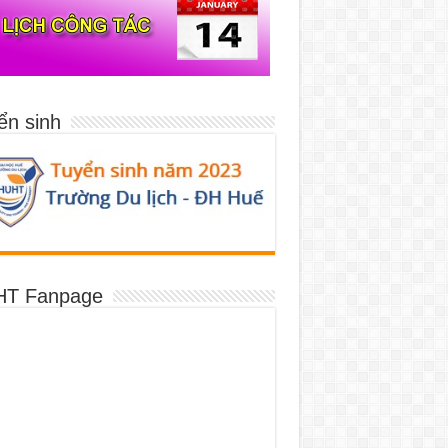
ển sinh
T Fanpage