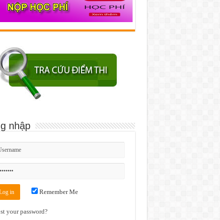
g nhập
Remember Me
st your password?