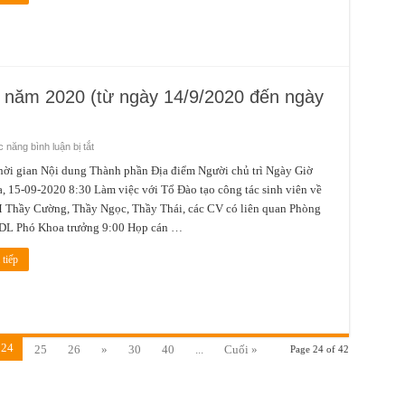
21/9/2020
đến
ngày
27/9/2020)
9 năm 2020 (từ ngày 14/9/2020 đến ngày
ở
 năng bình luận bị tắt
Lịch
công
gian Nội dung Thành phần Địa điểm Người chủ trì Ngày Giờ
tác
, 15-09-2020 8:30 Làm việc với Tổ Đào tạo công tác sinh viên về
tuần
3
Thầy Cường, Thầy Ngọc, Thầy Thái, các CV có liên quan Phòng
tháng
9
DL Phó Khoa trưởng 9:00 Họp cán …
năm
2020
(từ
tiếp
ngày
14/9/2020
đến
ngày
ngày
20/9/2020)
24
25
26
»
30
40
...
Cuối »
Page 24 of 42