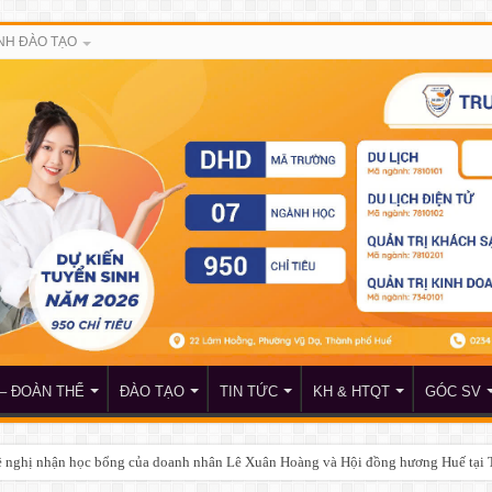
NH ĐÀO TẠO
– ĐOÀN THỂ
ĐÀO TẠO
TIN TỨC
KH & HTQT
GÓC SV
c phòng và an ninh về việc học tập môn học GDQPAN Khóa 258