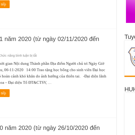
(từ
tiếp
ngày
09/11/2020
đến
ngày
15/11/2020)
Tuy
11 năm 2020 (từ ngày 02/11/2020 đến
ở
hức năng bình luận bị tắt
Lịch
công
gian Nội dung Thành phần Địa điểm Người chủ trì Ngày Giờ
tác
u, 06-11-2020 14:00 Trao tặng học bổng cho sinh viên Đại học
tuần
1
 hoàn cảnh khó khăn do ảnh hưởng của thiên tai. -Đại diện lãnh
tháng
11
hoa – Đại diện Tổ ĐT&CTSV, …
năm
HUH
2020
(từ
tiếp
ngày
02/11/2020
đến
ngày
08/11/2020)
 10 năm 2020 (từ ngày 26/10/2020 đến