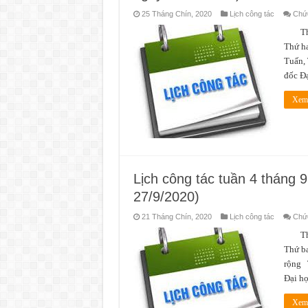
25 Tháng Chín, 2020
Lịch công tác
Chức
Thời 
Thứ ha
Tuấn, 
đốc Đ
Xem 
Lịch công tác tuần 4 tháng 
27/9/2020)
21 Tháng Chín, 2020
Lịch công tác
Chức
Thời 
Thứ b
rộng 
Đại h
Xem 