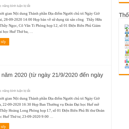
ở
 năng bình luận bị tắt
Lịch
công
gian Nội dung Thành phần Địa điểm Người chủ trì Ngày Giờ
Thố
tác
i, 28-09-2020 14:00 Họp bàn về sử dụng tài sản công Thầy Hữu
tuần
1
Thầy Ngọc, Cô Vân Ti Phòng họp I.2, số 01 Điện Biên Phủ Giám
tháng
10
ại học Huế Thứ ba, …
năm
2020
(từ
tiếp
ngày
28/9/2020
đến
ngày
04/10/2020)
9 năm 2020 (từ ngày 21/9/2020 đến ngày
ở
 năng bình luận bị tắt
Lịch
công
gian Nội dung Thành phần Địa điểm Người chủ trì Ngày Giờ
tác
a, 22-09-2020 16:30 Họp Ban Thường vụ Đoàn Đại học Huế mở
tuần
4
Thầy Hoàng Long Phòng họp I.7, số 01 Điện Biên Phủ Bí thư Đoàn
tháng
9
ọc Huế Thứ tư, 23-09-2020 9:00 …
năm
2020
(từ
tiếp
ngày