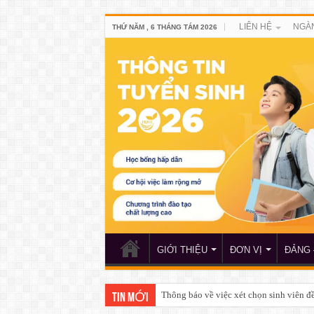
LIÊN HỆ
NGÀ
THỨ NĂM , 6 THÁNG TÁM 2026
GIỚI THIỆU
ĐƠN VỊ
ĐẢNG 
Thông báo của Trung tâm Giáo dục quố
TIN MỚI