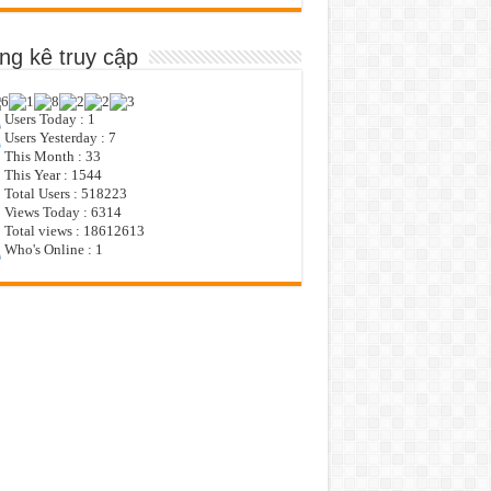
ng kê truy cập
Users Today : 1
Users Yesterday : 7
This Month : 33
This Year : 1544
Total Users : 518223
Views Today : 6314
Total views : 18612613
Who's Online : 1