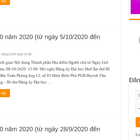
tiếp
ngày
19/10/2020
đến
ngày
25/10/2020)
10 năm 2020 (từ ngày 5/10/2020 đến
ở
năng bình luận bị tắt
Lịch
công
gian Nội dung Thành phần Địa điểm Người chủ trì Ngày Giờ
tác
m, 08-10-2020 15:00 Hội nghị Đảng ủy Đại học Huế lần thứ III.
tuần
2
Hữu Tuấn Phòng họp I.2, số 01 Điện Biên Phủ PGĐ Huỳnh Văn
tháng
Đăn
10
g – Bí thư Đảng ủy Đại học …
năm
2020
(từ
tiếp
ngày
5/10/2020
đến
ngày
11/10/2020)
10 năm 2020 (từ ngày 28/9/2020 đến
Lo