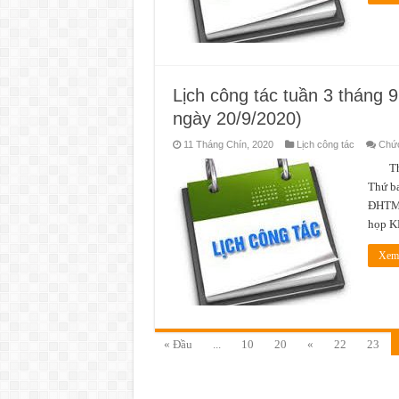
Lịch công tác tuần 3 tháng 
ngày 20/9/2020)
11 Tháng Chín, 2020
Lịch công tác
Chức
Thời 
Thứ ba
ĐHTM 
họp K
Xem 
« Đầu
...
10
20
«
22
23