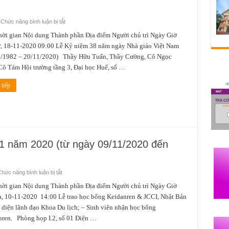
ở
Chức năng bình luận bị tắt
Lịch
công
gian Nội dung Thành phần Địa điểm Người chủ trì Ngày Giờ
tác
ư, 18-11-2020 09:00 Lễ Kỷ niệm 38 năm ngày Nhà giáo Việt Nam
tuần
3
1/1982 – 20/11/2020) Thầy Hữu Tuấn, Thầy Cường, Cô Ngọc
tháng
11
Cô Tám Hội trường tầng 3, Đại học Huế, số …
năm
2020
(từ
tiếp
ngày
16/112020
đến
ngày
22/11/2020)
11 năm 2020 (từ ngày 09/11/2020 đến
ở
hức năng bình luận bị tắt
Lịch
công
gian Nội dung Thành phần Địa điểm Người chủ trì Ngày Giờ
tác
, 10-11-2020 14:00 Lễ trao học bổng Keidanren & JCCI, Nhật Bản
tuần
2
diện lãnh đạo Khoa Du lịch; – Sinh viên nhận học bổng
tháng
11
ren. Phòng họp I.2, số 01 Điện …
năm
2020