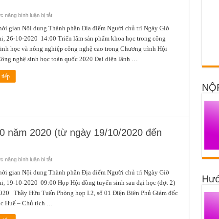
ở
 năng bình luận bị tắt
Lịch
công
gian Nội dung Thành phần Địa điểm Người chủ trì Ngày Giờ
tác
i, 26-10-2020 14:00 Triển lãm sản phẩm khoa học trong công
tuần
4
inh học và nông nghiệp công nghệ cao trong Chương trình Hội
tháng
10
ông nghệ sinh học toàn quốc 2020 Đại diện lãnh …
năm
2020
(từ
tiếp
ngày
NỘ
26/10/2020
đến
ngày
01/11/2020)
 10 năm 2020 (từ ngày 19/10/2020 đến
ở
 năng bình luận bị tắt
Lịch
công
gian Nội dung Thành phần Địa điểm Người chủ trì Ngày Giờ
Hướ
tác
i, 19-10-2020 09:00 Họp Hội đồng tuyển sinh sau đại học (đợt 2)
tuần
3
020 Thầy Hữu Tuấn Phòng họp I.2, số 01 Điện Biên Phủ Giám đốc
tháng
10
ọc Huế – Chủ tịch …
năm
2020
(từ