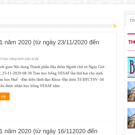
TI
11 năm 2020 (từ ngày 23/11/2020 đến
ở
Chức năng bình luận bị tắt
Lịch
công
gian Nội dung Thành phần Địa điểm Người chủ trì Ngày Giờ
tác
, 25-11-2020 08:30 Trao học bổng VESAF lần thứ hai cho sinh
tuần
4
Đại học Huế -Đại diện lãnh đạo Khoa -Đại diện Tổ ĐTCTSV -36
tháng
11
viên được nhận học bổng VESAF năm …
năm
2020
(từ
tiếp
ngày
23/11/2020
đến
ngày
29/11/2020)
 11 năm 2020 (từ ngày 16/112020 đến