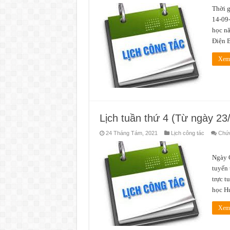
Thời g
14-09-
học nă
Điện 
Xem 
Lịch tuần thứ 4 (Từ ngày 23
24 Tháng Tám, 2021
Lịch công tác
Chức
Thời
Ngày G
tuyến 
trực t
học H
Xem 