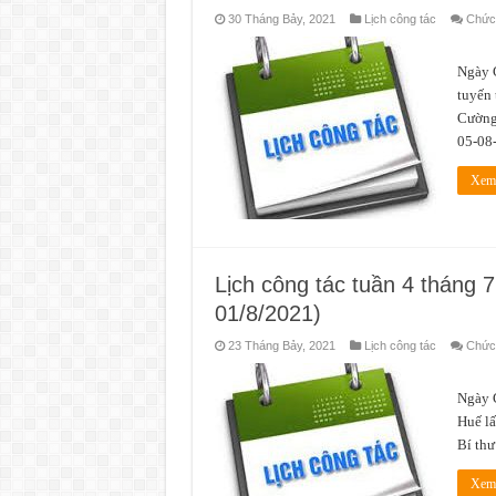
30 Tháng Bảy, 2021
Lịch công tác
Chức 
Thời
Ngày G
tuyến 
Cường
05-08
Xem 
Lịch công tác tuần 4 tháng 
01/8/2021)
23 Tháng Bảy, 2021
Lịch công tác
Chức 
Thời
Ngày G
Huế lấ
Bí thư
Xem 