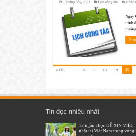
9 Tháng Bảy, 2021
Lịch công tác
Chức n
Thời
Ngày 
trình 
trưởn
Xem 
20
« Đầu
...
10
«
18
19
Tin đọc nhiều nhất
12 ngành học DỄ XIN VIỆC
nhất tại Việt Nam trong vòng 