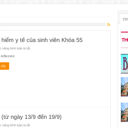
TI
hiểm y tế của sinh viên Khóa 55
ở
 năng bình luận bị tắt
Thông
báo
-tchccsvc
về
việc:
mua
tiếp
bảo
hiểm
y
tế
của
sinh
viên
Khóa
55
 (từ ngày 13/9 đến 19/9)
ở
 năng bình luận bị tắt