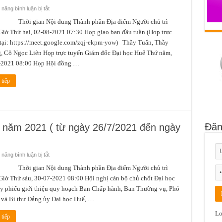
ở
năng bình luận bị tắt
Lịch
công
 gian Nội dung Thành phần Địa điểm Người chủ trì
tác
iờ Thứ hai, 02-08-2021 07:30 Họp giao ban đầu tuần (Họp trực
tuần
1
tại: https://meet.google.com/zqj-ekpm-yow) Thầy Tuấn, Thầy
tháng
8
, Cô Ngọc Liên Họp trực tuyến Giám đốc Đại học Huế Thứ năm,
năm
2021
-2021 08:00 Họp Hội đồng …
(
từ
ngày
tiếp
02/8/2021
đến
ngày
08/8/2021)
Đăn
7 năm 2021 ( từ ngày 26/7/2021 đến ngày
ở
năng bình luận bị tắt
Lịch
công
 gian Nội dung Thành phần Địa điểm Người chủ trì
tác
iờ Thứ sáu, 30-07-2021 08:00 Hội nghị cán bộ chủ chốt Đại học
tuần
4
y phiếu giới thiệu quy hoạch Ban Chấp hành, Ban Thường vụ, Phó
tháng
7
 và Bí thư Đảng ủy Đại học Huế, …
năm
2021
Lo
(
tiếp
từ