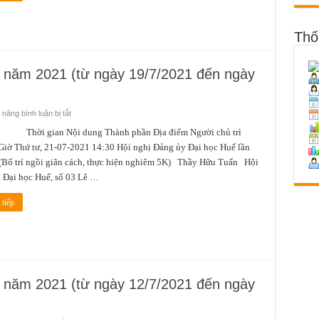
ngày
26/7/2021
đến
ngày
Thố
01/8/2021)
7 năm 2021 (từ ngày 19/7/2021 đến ngày
ở
năng bình luận bị tắt
Lịch
công
 gian Nội dung Thành phần Địa điểm Người chủ trì
tác
iờ Thứ tư, 21-07-2021 14:30 Hội nghị Đảng ủy Đại học Huế lần
tuần
3
(Bố trí ngồi giãn cách, thực hiện nghiêm 5K) Thầy Hữu Tuấn Hội
tháng
7
 Đại học Huế, số 03 Lê …
năm
2021
(từ
tiếp
ngày
19/7/2021
đến
ngày
25/7/2021)
7 năm 2021 (từ ngày 12/7/2021 đến ngày