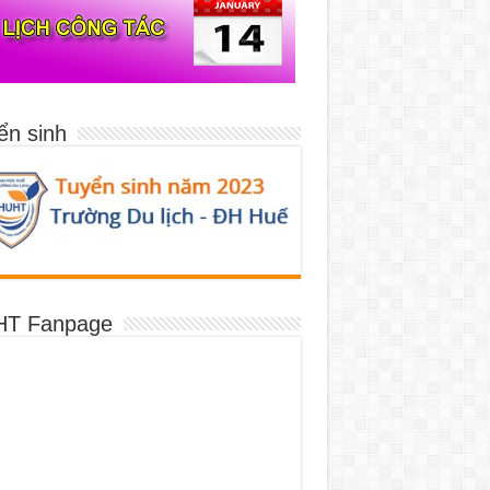
ển sinh
T Fanpage