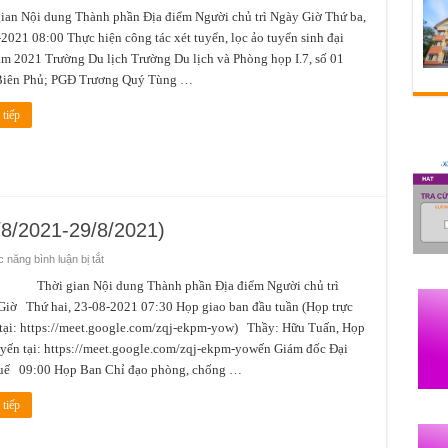
Lịch
công
ian Nội dung Thành phần Địa điểm Người chủ trì Ngày Giờ Thứ ba,
tác
2021 08:00 Thực hiện công tác xét tuyển, lọc ảo tuyển sinh đại
tuần
3
m 2021 Trường Du lịch Trường Du lịch và Phòng họp I.7, số 01
tháng
9
Biên Phủ; PGĐ Trương Quý Tùng …
(từ
ngày
13/9
tiếp
đến
19/9)
/8/2021-29/8/2021)
ở
 năng bình luận bị tắt
Lịch
tuần
 gian Nội dung Thành phần Địa điểm Người chủ trì
thứ
iờ Thứ hai, 23-08-2021 07:30 Họp giao ban đầu tuần (Họp trực
4
(Từ
tại: https://meet.google.com/zqj-ekpm-yow) Thầy: Hữu Tuấn, Họp
ngày
23/8/2021-
uyến tại: https://meet.google.com/zqj-ekpm-yowến Giám đốc Đại
29/8/2021)
uế 09:00 Họp Ban Chỉ đạo phòng, chống …
tiếp