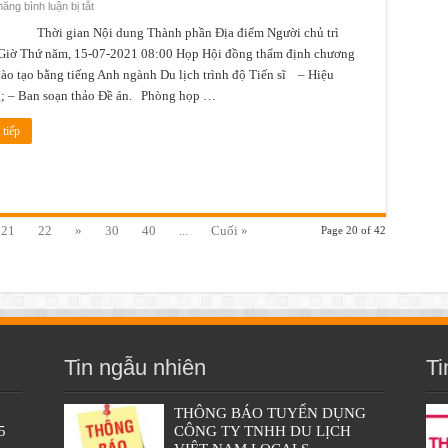
ở
ăng bình luận bị tắt
Lịch
công
 gian Nội dung Thành phần Địa điểm Người chủ trì
tác
Giờ Thứ năm, 15-07-2021 08:00 Họp Hội đồng thẩm định chương
tuần
3
đào tạo bằng tiếng Anh ngành Du lịch trình độ Tiến sĩ – Hiệu
tháng
7
g; – Ban soạn thảo Đề án. Phòng họp …
năm
2021
(từ
tiếp
ngày
12/7/2021
đến
ngày
18/7/2021)
21
22
»
30
40
...
Cuối »
Page 20 of 42
Tin ngẫu nhiên
Ti
THÔNG BÁO TUYỂN DỤNG
5
CÔNG TY TNHH DU LỊCH