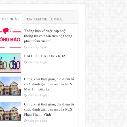
N MỚI NHẤT
TIN XEM NHIỀU NHẤT
Thông báo về việc cập nhật
thông tin cá nhân trên hệ thống
phần mềm tín chỉ
Cách đây 8 giờ
BÁO CÁO BA CÔNG KHAI
Cách đây 2 ngày
Công khai thời gian, địa điểm tổ
chức đánh giá luận án của NCS
Mai Thị Kiều Lan
Cách đây 3 ngày
Công khai thời gian, địa điểm tổ
chức đánh giá luận án của NCS
Phan Thanh Vịnh
Cách đây 3 ngày