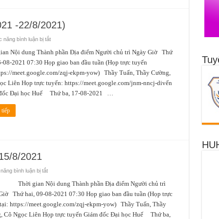
021 -22/8/2021)
ở
 năng bình luận bị tắt
Tuần
thứ
gian Nội dung Thành phần Địa điểm Người chủ trì Ngày Giờ Thứ
3
Tuy
6-08-2021 07:30 Họp giao ban đầu tuần (Họp trực tuyến
(Từ
ngày
ttps://meet.google.com/zqj-ekpm-yow) Thầy Tuấn, Thầy Cường,
16/8/2021
-22/8/2021)
c Liên Họp trực tuyến: https://meet.google.com/jnm-nncj-divến
đốc Đại học Huế Thứ ba, 17-08-2021 …
tiếp
HUH
 15/8/2021
ở
ăng bình luận bị tắt
Lịch
công
 gian Nội dung Thành phần Địa điểm Người chủ trì
tác
iờ Thứ hai, 09-08-2021 07:30 Họp giao ban đầu tuần (Họp trực
từ
09/8/2021-
tại: https://meet.google.com/zqj-ekpm-yow) Thầy Tuấn, Thầy
15/8/2021
, Cô Ngọc Liên Họp trực tuyến Giám đốc Đại học Huế Thứ ba,