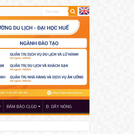
ĐẢM BẢO CLGD
Đ. DÂY NÓNG