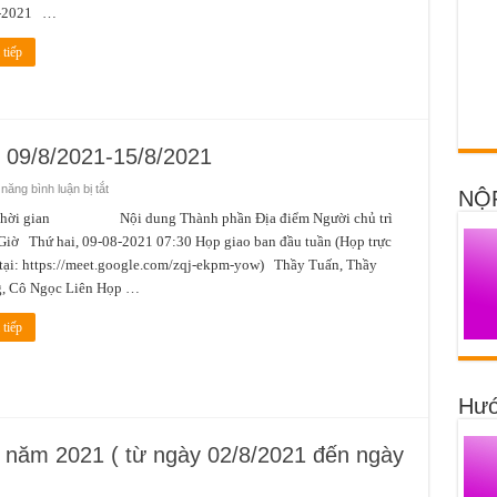
8-2021 …
tiếp
y 09/8/2021-15/8/2021
ở
ăng bình luận bị tắt
NỘ
Lịch
công
 gian Nội dung Thành phần Địa điểm Người chủ trì
tác
iờ Thứ hai, 09-08-2021 07:30 Họp giao ban đầu tuần (Họp trực
tuần
2
tại: https://meet.google.com/zqj-ekpm-yow) Thầy Tuấn, Thầy
từ
ngày
, Cô Ngọc Liên Họp …
09/8/2021-
15/8/2021
tiếp
Hướ
8 năm 2021 ( từ ngày 02/8/2021 đến ngày