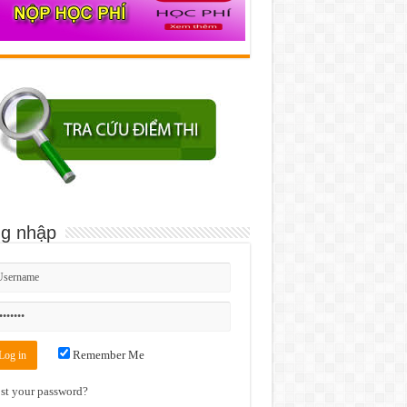
g nhập
Remember Me
st your password?