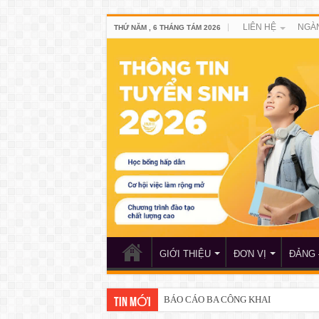
LIÊN HỆ
NGÀ
THỨ NĂM , 6 THÁNG TÁM 2026
GIỚI THIỆU
ĐƠN VỊ
ĐẢNG 
BÁO CÁO BA CÔNG KHAI
TIN MỚI