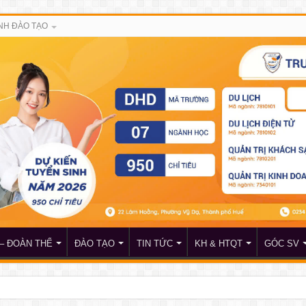
NH ĐÀO TẠO
– ĐOÀN THỂ
ĐÀO TẠO
TIN TỨC
KH & HTQT
GÓC SV