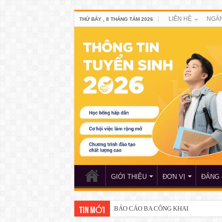
LIÊN HỆ
NGÀN
THỨ BẢY , 8 THÁNG TÁM 2026
GIỚI THIỆU
ĐƠN VỊ
ĐẢNG 
BÁO CÁO BA CÔNG KHAI
TIN MỚI