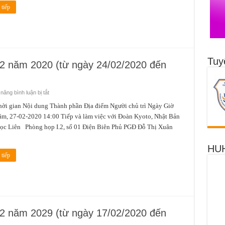
(từ
tiếp
ngày
02/3/2020
đến
ngày
08/3/2020)
Tuy
 02 năm 2020 (từ ngày 24/02/2020 đến
ở
ăng bình luận bị tắt
Lịch
công
gian Nội dung Thành phần Địa điểm Người chủ trì Ngày Giờ
tác
m, 27-02-2020 14:00 Tiếp và làm việc với Đoàn Kyoto, Nhật Bản
tuần
4
ọc Liên Phòng họp I.2, số 01 Điện Biên Phủ PGĐ Đỗ Thị Xuân
tháng
02
g
năm
HUH
2020
(từ
tiếp
ngày
24/02/2020
đến
ngày
01/3/2020)
 02 năm 2029 (từ ngày 17/02/2020 đến