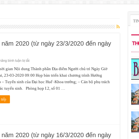
TI
3 năm 2020 (từ ngày 23/3/2020 đến ngày
ở
ăng bình luận bị tắt
Lịch
công
gian Nội dung Thành phần Địa điểm Người chủ trì Ngày Giờ
tác
i, 23-03-2020 09:00 Họp bàn triển khai chương trình Hướng
tuần
4
 – Tuyển sinh của Đại học Huế -Khoa trưởng; – Cán bộ phụ trách
tháng
3
ác tuyển sinh. Phòng họp I.2, số 01 …
năm
2020
(từ
tiếp
ngày
23/3/2020
đến
ngày
29/3/2020)
3 năm 2020 (từ ngày 16/3/2020 đến ngày