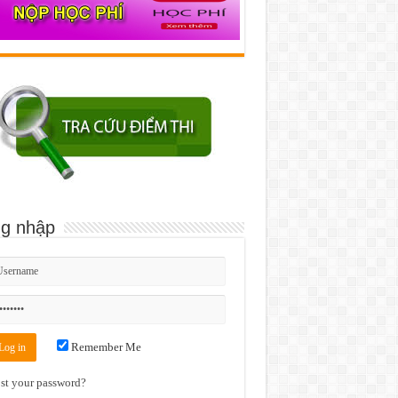
g nhập
Remember Me
st your password?