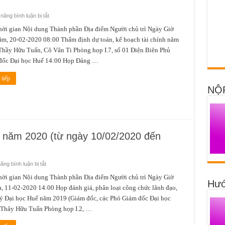
ở
ăng bình luận bị tắt
Lịch
công
gian Nội dung Thành phần Địa điểm Người chủ trì Ngày Giờ
tác
m, 20-02-2020 08:00 Thẩm định dự toán, kế hoạch tài chính năm
tuần
3
hầy Hữu Tuấn, Cô Vân Ti Phòng họp I.7, số 01 Điện Biên Phủ
tháng
02
đốc Đại học Huế 14:00 Họp Đảng …
năm
2029
(từ
tiếp
ngày
NỘ
17/02/2020
đến
ngày
23/02/2020)
2 năm 2020 (từ ngày 10/02/2020 đến
ở
ng bình luận bị tắt
Lịch
công
gian Nội dung Thành phần Địa điểm Người chủ trì Ngày Giờ
Hướ
tác
, 11-02-2020 14:00 Họp đánh giá, phân loại công chức lãnh đạo,
tuần
2
ý Đại học Huế năm 2019 (Giám đốc, các Phó Giám đốc Đại học
tháng
2
Thây Hữu Tuấn Phòng họp I.2, …
năm
2020
(từ