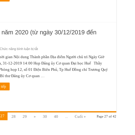
06/01/2020
đến
ngày
12/01/2020)
1 năm 2020 (từ ngày 30/12/2019 đến
ở
Chức năng bình luận bị tắt
Lịch
công
gian Nội dung Thành phần Địa điểm Người chủ trì Ngày Giờ
tác
a, 31-12-2019 14:00 Họp Đảng ủy Cơ quan Đại học Huế Thầy
tuần
1
hòng họp I.2, số 01 Điện Biên Phủ, Tp Huế Đồng chí Trương Quý
tháng
1
 Bí thư Đảng ủy Cơ quan …
năm
2020
(từ
tiếp
ngày
30/12/2019
đến
ngày
05/12/2020)
27
28
29
»
30
40
...
Cuối »
Page 27 of 42