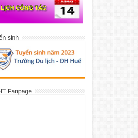
ển sinh
T Fanpage