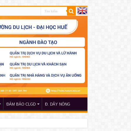
ĐẢM BẢO CLGD
Đ. DÂY NÓNG