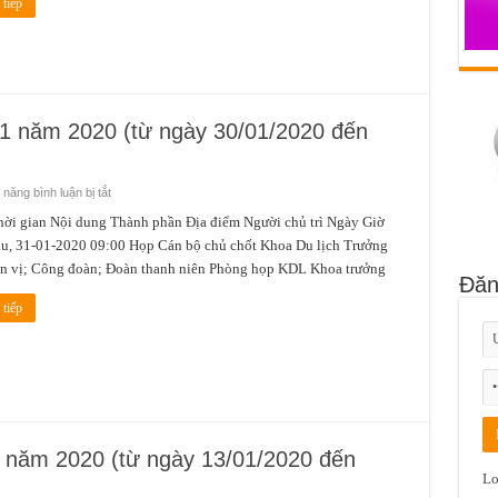
tiếp
ngày
10/02/2020
đến
ngày
16/02/2020)
 01 năm 2020 (từ ngày 30/01/2020 đến
ở
năng bình luận bị tắt
Lịch
công
gian Nội dung Thành phần Địa điểm Người chủ trì Ngày Giờ
tác
u, 31-01-2020 09:00 Họp Cán bộ chủ chốt Khoa Du lịch Trưởng
tuần
4
ơn vị; Công đoàn; Đoàn thanh niên Phòng họp KDL Khoa trưởng
tháng
Đăn
01
năm
tiếp
2020
(từ
ngày
30/01/2020
đến
ngày
31/01/2020)
1 năm 2020 (từ ngày 13/01/2020 đến
Lo