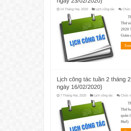
ngày 23/02/2020)
14 Tháng Hai, 2020
Lịch công tác
Chức n
Thời 
Thứ nă
2020 T
Giám 
Xem 
Lịch công tác tuần 2 tháng 
ngày 16/02/2020)
7 Tháng Hai, 2020
Lịch công tác
Chức nă
Thời 
Thứ ba
quản l
Huế) 