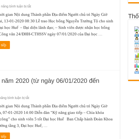
ở
năng bình luận bị tắt
Lịch
công
gian Nội dung Thành phần Địa điểm Người chủ trì Ngày Giờ
Thố
tác
i, 13-01-2020 08:30 Lễ trao Học bổng Nguyễn Trường Tộ cho sinh
tuần
3
ại học Huế – Đại diện lãnh đạo; – Sinh viên được nhận học bổng
tháng
1
 Công văn 24/ĐHH-CTHSSV ngày 07/01/2020 của Đại học …
năm
2020
(từ
tiếp
ngày
13/01/2020
đến
ngày
19/01/2020)
1 năm 2020 (từ ngày 06/01/2020 đến
ở
ăng bình luận bị tắt
Lịch
công
gian Nội dung Thành phần Địa điểm Người chủ trì Ngày Giờ
tác
, 07-01-2020 14:00 Diễn đàn “Kỹ năng giao tiếp – Chìa khóa
tuần
2
 công” cho sinh viên 5 tốt Đại học Huế Ban Chấp hành Đoàn Khoa
tháng
1
ường tầng 3, Đại học Huế, …
năm
2020
(từ
tiếp
ngày