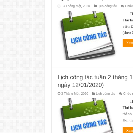
13 Tháng Một, 2020
Lịch công tác
Chức 
Thời 
Thứ ha
viên Đ
(theo
Xem 
Lịch công tác tuần 2 tháng 
ngày 12/01/2020)
3 Tháng Một, 2020
Lịch công tác
Chức n
Thời 
Thứ ba
thành
Hội tr
Xem 