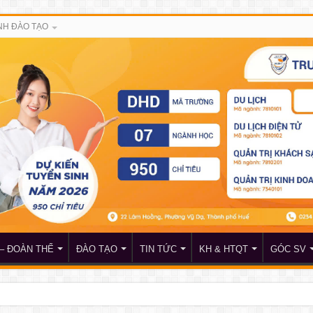
H ĐÀO TẠO
– ĐOÀN THỂ
ĐÀO TẠO
TIN TỨC
KH & HTQT
GÓC SV