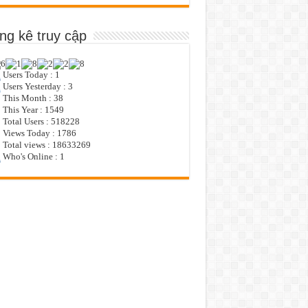
ng kê truy cập
Users Today : 1
Users Yesterday : 3
This Month : 38
This Year : 1549
Total Users : 518228
Views Today : 1786
Total views : 18633269
Who's Online : 1