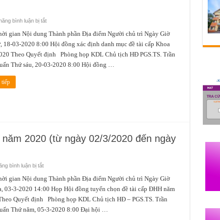
ở
ăng bình luận bị tắt
Lịch
công
gian Nội dung Thành phần Địa điểm Người chủ trì Ngày Giờ
tác
, 18-03-2020 8:00 Hội đồng xác định danh mục đề tài cấp Khoa
tuần
3
020 Theo Quyết định Phòng họp KDL Chủ tịch HĐ PGS.TS. Trần
tháng
3
uấn Thứ sáu, 20-03-2020 8:00 Hội đồng …
năm
2020
(từ
tiếp
ngày
16/3/2020
đến
ngày
22/3/2020)
3 năm 2020 (từ ngày 02/3/2020 đến ngày
ở
ng bình luận bị tắt
Lịch
công
gian Nội dung Thành phần Địa điểm Người chủ trì Ngày Giờ
tác
a, 03-3-2020 14:00 Họp Hội đồng tuyển chọn đề tài cấp ĐHH năm
tuần
1
Theo Quyết định Phòng họp KDL Chủ tịch HĐ – PGS.TS. Trần
tháng
3
uấn Thứ năm, 05-3-2020 8:00 Đại hội …
năm
2020