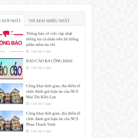
N MỚI NHẤT
TIN XEM NHIỀU NHẤT
Thông báo về việc cập nhật
thông tin cá nhân trên hệ thống
phần mềm tín chỉ
Cách đây 2 ngày
BÁO CÁO BA CÔNG KHAI
Cách đây 4 ngày
Công khai thời gian, địa điểm tổ
chức đánh giá luận án của NCS
Mai Thị Kiều Lan
Cách đây 5 ngày
Công khai thời gian, địa điểm tổ
chức đánh giá luận án của NCS
Phan Thanh Vịnh
Cách đây 5 ngày