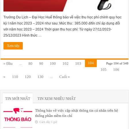
Trường Du Lịch – Đại Học Huế thông báo về việc thu học phí chính quy học
kỳ I năm học 2023 – 2024 như sau: Mức thu: 385.000 đ/tín chỉ áp dụng đối
với năm học 2023 – 2024 Thời gian thu học phí: Từ ngày 27/11/2023-
25/12/2023 Hình thức …
Xem tiếp
104
« Đầu
...
80
90
100
102
103
Page 104 of 548
105
106
»
110
120
130
...
Cuối »
TIN MỚI NHẤT
TIN XEM NHIỀU NHẤT
Thông báo về việc cập nhật thông tin cá nhân trên hệ
thống phần mềm tín chỉ
Cách đây 5 giờ