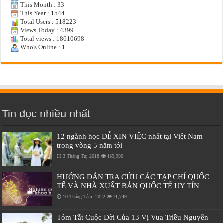
This Month : 33
This Year : 1544
Total Users : 518223
Views Today : 4399
Total views : 18610698
Who's Online : 1
Tin đọc nhiều nhất
12 ngành học DỄ XIN VIỆC nhất tại Việt Nam
trong vòng 5 năm tới
3 Tháng Tư, 2018
169,990
HƯỚNG DẪN TRA CỨU CÁC TẠP CHÍ QUỐC
TẾ VÀ NHÀ XUẤT BẢN QUỐC TẾ UY TÍN
10 Tháng Tám, 2022
71,749
Tóm Tắt Cuộc Đời Của 13 Vị Vua Triều Nguyễn