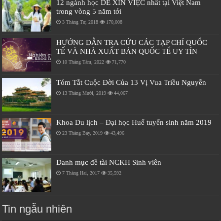
12 ngành học DỄ XIN VIỆC nhất tại Việt Nam
trong vòng 5 năm tới
3 Tháng Tư, 2018
170,008
HƯỚNG DẪN TRA CỨU CÁC TẠP CHÍ QUỐC
TẾ VÀ NHÀ XUẤT BẢN QUỐC TẾ UY TÍN
10 Tháng Tám, 2022
71,770
Tóm Tắt Cuộc Đời Của 13 Vị Vua Triều Nguyễn
13 Tháng Mười, 2019
44,067
Khoa Du lịch – Đại học Huế tuyển sinh năm 2019
23 Tháng Bảy, 2019
43,496
Danh mục đề tài NCKH Sinh viên
7 Tháng Hai, 2017
35,592
Tin ngẫu nhiên