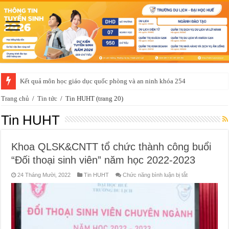
Kết quả môn học giáo dục quốc phòng và an ninh khóa 254
Trang chủ
/
Tin tức
/
Tin HUHT
(trang 20)
Tin HUHT
Khoa QLSK&CNTT tổ chức thành công buổi
“Đối thoại sinh viên” năm học 2022-2023
ở
24 Tháng Mười, 2022
Tin HUHT
Chức năng bình luận bị tắt
Khoa
QLSK&CNTT
tổ
chức
thành
công
buổi
“Đối