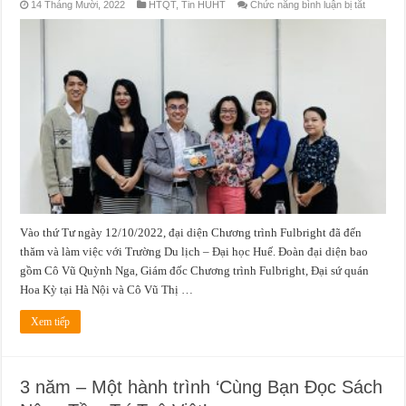
ở
14 Tháng Mười, 2022
HTQT
,
Tin HUHT
Chức năng bình luận bị tắt
Chương
trình
Fulbright
Việt
Nam
đến
thăm
và
làm
việc
với
Trường
Du
lịch
–
Đại
học
Huế
Vào thứ Tư ngày 12/10/2022, đại diện Chương trình Fulbright đã đến
thăm và làm việc với Trường Du lịch – Đại học Huế. Đoàn đại diện bao
gồm Cô Vũ Quỳnh Nga, Giám đốc Chương trình Fulbright, Đại sứ quán
Hoa Kỳ tại Hà Nội và Cô Vũ Thị …
Xem tiếp
3 năm – Một hành trình ‘Cùng Bạn Đọc Sách