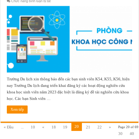
ở
Chức năng bình luận bị tắt
Đăng
ký
đề
xuất
đề
tài
nghiên
cứu
khoa
học
sinh
viên
năm
2023
Trường Du lịch xin thông báo đến các bạn sinh viên K54, K55, K56, hiện
nay Trường Du lịch đang triển khai đăng ký các hoạt động nghiên cứu
khoa học sinh viên năm 2023 đặc biệt là đăng ký đề tài nghiên cứu khoa
học. Các bạn Sinh viên …
Xem tiếp
20
« Đầu
...
10
«
18
19
21
22
»
Page 20 of 69
30
40