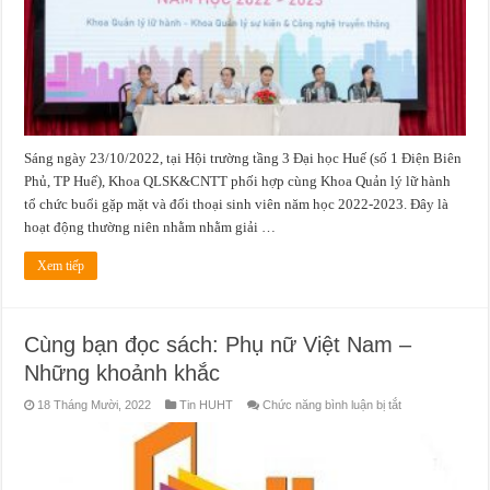
thoại
sinh
viên”
năm
học
2022-
2023
Sáng ngày 23/10/2022, tại Hội trường tầng 3 Đại học Huế (số 1 Điện Biên
Phủ, TP Huế), Khoa QLSK&CNTT phối hợp cùng Khoa Quản lý lữ hành
tổ chức buổi gặp mặt và đối thoại sinh viên năm học 2022-2023. Đây là
hoạt động thường niên nhằm nhằm giải …
Xem tiếp
Cùng bạn đọc sách: Phụ nữ Việt Nam –
Những khoảnh khắc
ở
18 Tháng Mười, 2022
Tin HUHT
Chức năng bình luận bị tắt
Cùng
bạn
đọc
sách:
Phụ
nữ