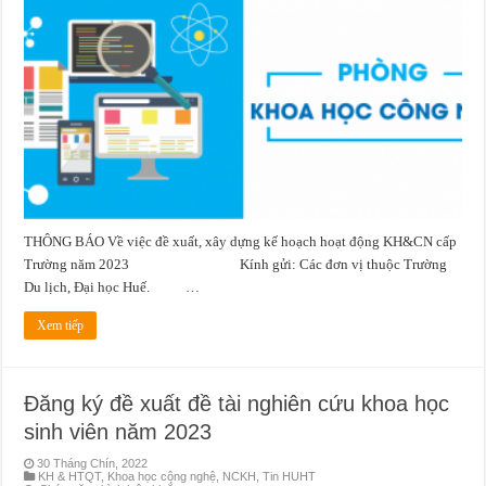
Về
việc
đề
xuất,
xây
dựng
kế
hoạch
hoạt
động
KH&CN
cấp
Trường
năm
2023
THÔNG BÁO Về việc đề xuất, xây dựng kế hoạch hoạt động KH&CN cấp
Trường năm 2023 Kính gửi: Các đơn vị thuộc Trường
Du lịch, Đại học Huế. …
Xem tiếp
Đăng ký đề xuất đề tài nghiên cứu khoa học
sinh viên năm 2023
30 Tháng Chín, 2022
KH & HTQT
,
Khoa học công nghệ
,
NCKH
,
Tin HUHT