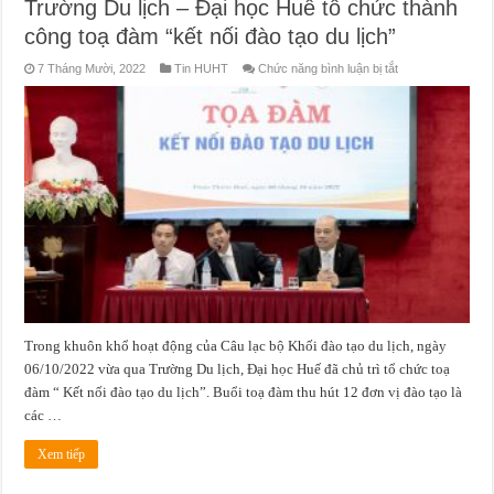
Trường Du lịch – Đại học Huế tổ chức thành
công toạ đàm “kết nối đào tạo du lịch”
ở
7 Tháng Mười, 2022
Tin HUHT
Chức năng bình luận bị tắt
Trường
Du
lịch
–
Đại
học
Huế
tổ
chức
thành
công
toạ
đàm
“kết
nối
đào
tạo
du
lịch”
Trong khuôn khổ hoạt động của Câu lạc bộ Khối đào tạo du lịch, ngày
06/10/2022 vừa qua Trường Du lịch, Đại học Huế đã chủ trì tổ chức toạ
đàm “ Kết nối đào tạo du lịch”. Buổi toạ đàm thu hút 12 đơn vị đào tạo là
các …
Xem tiếp