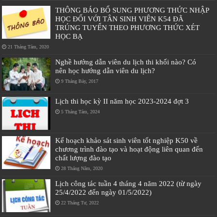
THÔNG BÁO BỔ SUNG PHƯƠNG THỨC NHẬP
HỌC ĐỐI VỚI TÂN SINH VIÊN K54 ĐÃ
TRÚNG TUYỂN THEO PHƯƠNG THỨC XÉT
HỌC BẠ
21 Tháng Tám, 2020
Nghề hướng dẫn viên du lịch thi khối nào? Có
nên học hướng dẫn viên du lịch?
9 Tháng Bảy, 2017
Lịch thi học kỳ II năm học 2023-2024 đợt 3
5 Tháng Tám, 2024
Kế hoạch khảo sát sinh viên tốt nghiệp K50 về
chương trình đào tạo và hoạt động liên quan đến
chất lượng đào tạo
28 Tháng Năm, 2020
Lịch công tác tuần 4 tháng 4 năm 2022 (từ ngày
25/4/2022 đến ngày 01/5/2022)
22 Tháng Tư, 2022