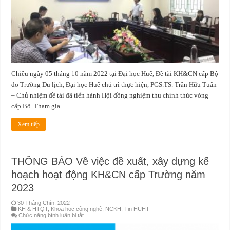
bộ
“Nghiên
cứu
nhu
cầu
của
người
học
đối
với
các
Chiều ngày 05 tháng 10 năm 2022 tại Đại học Huế, Đề tài KH&CN cấp Bộ
chương
trình
do Trường Du lịch, Đại học Huế chủ trì thực hiện, PGS.TS. Trần Hữu Tuấn
e-
Learning
– Chủ nhiệm đề tài đã tiến hành Hội đồng nghiệm thu chính thức vòng
trong
lĩnh
cấp Bộ. Tham gia …
vực
du
lịch
Xem tiếp
tại
khu
vực
duyên
hải
THÔNG BÁO Về việc đề xuất, xây dựng kế
miền
trung”,
hoạch hoạt động KH&CN cấp Trường năm
mã
số
B2019-
2023
DHH-
04
30 Tháng Chín, 2022
KH & HTQT
,
Khoa học công nghệ
,
NCKH
,
Tin HUHT
ở
Chức năng bình luận bị tắt
THÔNG
BÁO