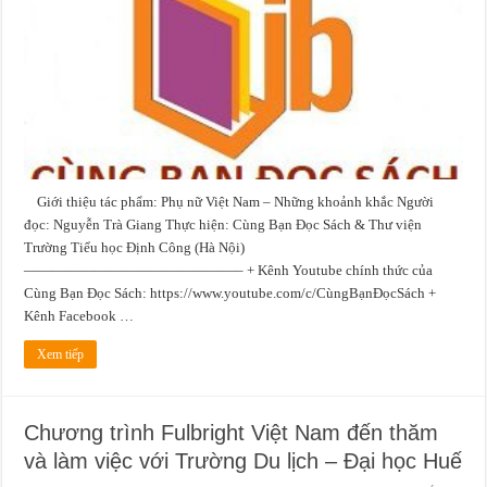
Việt
Nam
–
Những
khoảnh
khắc
Giới thiệu tác phẩm: Phụ nữ Việt Nam – Những khoảnh khắc Người
đọc: Nguyễn Trà Giang Thực hiện: Cùng Bạn Đọc Sách & Thư viện
Trường Tiểu học Định Công (Hà Nội)
———————————————– + Kênh Youtube chính thức của
Cùng Bạn Đọc Sách: https://www.youtube.com/c/CùngBạnĐọcSách +
Kênh Facebook …
Xem tiếp
Chương trình Fulbright Việt Nam đến thăm
và làm việc với Trường Du lịch – Đại học Huế