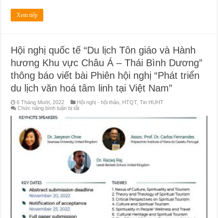
Xem tiếp
Hội nghị quốc tế “Du lịch Tôn giáo và Hành
hương Khu vực Châu Á – Thái Bình Dương”
thông báo viết bài Phiên hội nghị “Phát triển
du lịch văn hoá tâm linh tại Việt Nam”
6 Tháng Mười, 2022
Hội nghị - hội thảo
,
HTQT
,
Tin HUHT
ở
Chức năng bình luận bị tắt
Hội
nghị
quốc
tế
“Du
lịch
Tôn
giáo
và
Hành
hương
Khu
vực
Châu
Á
–
Thái
Bình