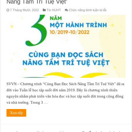
Nâng Tầm Trí Tuệ Việt’
ở
7 Tháng Mười, 2022
Tin HUHT
Chức năng bình luận bị tắt
3
năm
–
Một
hành
trình
‘Cùng
Bạn
Đọc
Sách
Nâng
Tầm
Trí
Tuệ
Việt’
SVVN – Chương trình “Cùng Bạn Đọc Sách Nâng Tầm Trí Tuệ Việt” đã ra
đời vào Tuần lễ học tập suốt đời năm 2019. Đây là chương trình thiện
nguyện nhằm phát triển văn hóa đọc và học tập suốt đời trong cộng đồng
và nhà trường. Trong 3 …
Xem tiếp