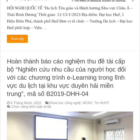
Dương”
thông
HỘI NGHỊ QUỐC TẾ ‘Du lịch Tôn giáo và Hành hương Khu vực Châu Á –
báo
viết
Thái Bình Dương’ Thời gian: 12-15/1/2023 Địa điểm: Đại học Huế, 1
bài
Phiên
Điện Biên Phủ, thành phố Huế Đơn vị tổ chức: – Trường Du lịch – Đại học
hội
nghị
Huế phối hợp – Viện …
“Phát
triển
du
Xem tiếp
lịch
văn
hoá
tâm
linh
Hoàn thành báo cáo nghiệm thu đề tài cấp
tại
Việt
bộ “Nghiên cứu nhu cầu của người học đối
Nam”
với các chương trình e-Learning trong lĩnh
vực du lịch tại khu vực duyên hải miền
trung”, mã số B2019-DHH-04
6 Tháng Mười, 2022
Khoa học công nghệ
,
NCKH
,
Tin HUHT
ở
Chức năng bình luận bị tắt
Hoàn
thành
báo
cáo
nghiệm
thu
đề
tài
cấp