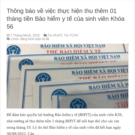
Thông báo về việc thực hiện thu thêm 01
tháng tiền Bảo hiểm y tế của sinh viên Khóa
56
7 Tháng Mười, 2022
Tin HUHT
,
Tin TCHC
ở
Chức năng bình luận bị tắt
Thông
báo
về
việc
thực
hiện
thu
thêm
01
tháng
tiền
Bảo
hiểm
y
tế
của
sinh
viên
Khóa
56
Để đảm bảo quyền lợi hưởng Bảo hiểm y tế (BHYT) của sinh viên K56,
nhà trường sẽ thu thêm tiền 1 tháng BHYT để nối hạn thẻ cho các em
trong tháng 10. Lý do thẻ Bảo hiểm y tế của sinh viên đã hết hạn ngày
30/09/2022. Căn …