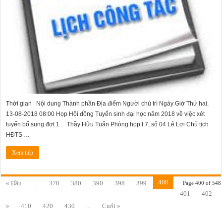
Thời gian Nội dung Thành phần Địa điểm Người chủ trì Ngày Giờ Thứ hai,
13-08-2018 08:00 Họp Hội đồng Tuyển sinh đại học năm 2018 về việc xét
tuyển bổ sung đợt 1 . Thầy Hữu Tuấn Phòng họp I.7, số 04 Lê Lợi Chủ tịch
HĐTS …
Xem tiếp
400
« Đầu
...
370
380
390
398
399
Page 400 of 548
401
402
»
410
420
430
...
Cuối »