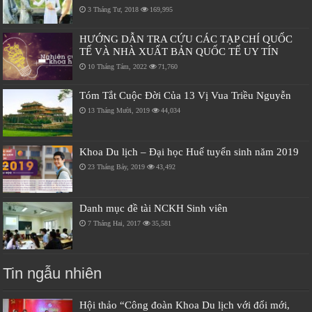
3 Tháng Tư, 2018
169,995
HƯỚNG DẪN TRA CỨU CÁC TẠP CHÍ QUỐC
TẾ VÀ NHÀ XUẤT BẢN QUỐC TẾ UY TÍN
10 Tháng Tám, 2022
71,760
Tóm Tắt Cuộc Đời Của 13 Vị Vua Triều Nguyễn
13 Tháng Mười, 2019
44,034
Khoa Du lịch – Đại học Huế tuyển sinh năm 2019
23 Tháng Bảy, 2019
43,492
Danh mục đề tài NCKH Sinh viên
7 Tháng Hai, 2017
35,581
Tin ngẫu nhiên
Hội thảo “Công đoàn Khoa Du lịch với đổi mới,